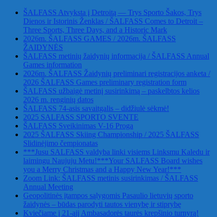
ŠALFASS Atvyksta į Detroitą — Trys Sporto Šakos, Trys
Dienos ir Istorinis Ženklas / ŠALFASS Comes to Detroit –
Three Sports, Three Days, and a Historic Mark
2026m. ŠALFASS GAMES / 2026m. ŠALFASS
ŽAIDYNĖS
ŠALFASS metinių žaidynių informacija / ŠALFASS Annual
Games information
2026m. ŠALFASS Žaidynių preliminari registracijos anketa /
2026 ŠALFASS Games preliminary registration form
ŠALFASS užbaigė metinį susirinkimą – paskelbtos kelios
2026 m. renginių datos
ŠALFASS 74-asis savaitgalis – didžiulė sėkmė!
2025 SALFASS SPORTO SVENTE
ŠALFASS Sveikinimas V-16 Proga
2025 ŠALFASS Skiing Championship / 2025 ŠALFASS
Slidinėjimo čempionatas
***Jusu SALFASS valdyba linki visiems Linksmu Kaledu ir
laimingu Naujuju Metu!***Your SALFASS Board wishes
you a Merry Christmas and a Happy New Year!***
Zoom Link: ŠALFASS metinis susirinkimas / ŠALFASS
Annual Meeting
Geopolitinės įtampos sąlygomis Pasaulio lietuvių sporto
žaidynės – būdas parodyti tautos vienybę ir stiprybę
Kviečiame į 21-ąjį Ambasadorės taurės krepšinio turnyrą!