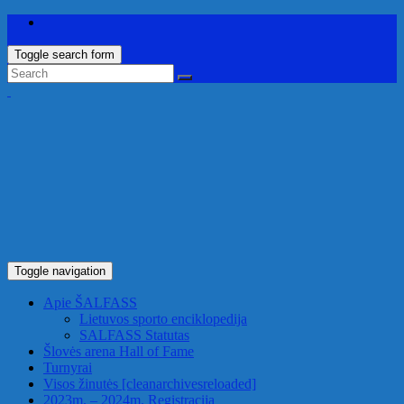
Toggle search form
Toggle navigation
Apie ŠALFASS
Lietuvos sporto enciklopedija
SALFASS Statutas
Šlovės arena
Hall of Fame
Turnyrai
Visos žinutės
[cleanarchivesreloaded]
2023m. – 2024m. Registracija