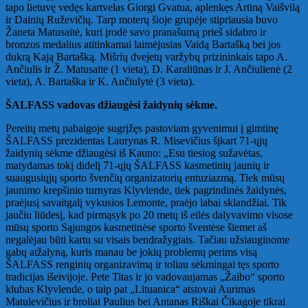
tapo lietuvę vedęs kartvelas Giorgi Gvatua, aplenkęs Arūną Vaišvilą
ir Dainių Ruževičių. Tarp moterų šioje grupėje stipriausia buvo
Žaneta Matusaitė, kuri įrodė savo pranašumą prieš sidabro ir
bronzos medalius atitinkamai laimėjusias Vaidą Bartašką bei jos
dukrą Kają Bartašką. Mišrių dvejetų varžybų prizininkais tapo A.
Ančiulis ir Ž. Matusaitė (1 vieta), D. Karaliūnas ir J. Ančiulienė (2
vieta), A. Bartaška ir K. Ančiulytė (3 vieta).
ŠALFASS vadovas džiaugėsi žaidynių sėkme.
Pereitų metų pabaigoje sugrįžęs pastoviam gyvenimui į gimtinę
ŠALFASS prezidentas Laurynas R. Misevičius šįkart 71-ųjų
žaidynių sėkme džiaugėsi iš Kauno: „Esu tiesiog sužavėtas,
matydamas tokį didelį 71-ųjų ŠALFASS kasmetinių jaunių ir
suaugusiųjų sporto švenčių organizatorių entuziazmą. Tiek mūsų
jaunimo krepšinio turnyras Klyvlende, tiek pagrindinės žaidynės,
praėjusį savaitgalį vykusios Lemonte, praėjo labai sklandžiai. Tik
jaučiu liūdesį, kad pirmąsyk po 20 metų iš eilės dalyvavimo visose
mūsų sporto Sąjungos kasmetinėse sporto šventėse šiemet aš
negalėjau būti kartu su visais bendražygiais. Tačiau užsiauginome
gabų atžalyną, kuris manau be jokių problemų perims visą
ŠALFASS renginių organizavimą ir toliau sėkmingai tęs sporto
tradicijas išeivijoje. Pete Titas ir jo vadovaujamas „Žaibo“ sporto
klubas Klyvlende, o taip pat „Lituanica“ atstovai Aurimas
Matulevičius ir broliai Paulius bei Antanas Riškai Čikagoje tikrai