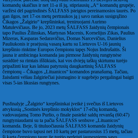
komandų skaičius ir net 11-a iš jų, stipriausių „A“ komandų grupėje,
varžėsi dėl pagrindinės ŠALFASS įsteigtos pereinamosios taurės. Po
gan ilgos, net 17-os metų pertraukos ją į savo rankas susigrąžino
Čikagos „Žalgirio“ krepšininkai, treniruojami Aurimo
Matulevičiaus. Be jo, 2023 metų ŠALFASS žaidynių čempionais
tapo Paulius Žilinskas, Martynas Macenis, Kornelijus Zikas, Paulius
Mizeras, Kasparas Sedaravičius, Domas Narcevičius, Danielius
Pauliukonis ir praėjusią vasarą kartu su Lietuvos U-16 jaunių
krepšinio rinktine Europos čempionu tapęs Nojus Indrušaitis. Ši
jauna ir ambicinga komanda jau pirmose žaidynių rungtynėse
susidūrė su rimtais iššūkiais, kai vos dviejų taškų skirtumu turėjo
pripažinti kur kas labiau patyrusių daugkartinių ŠALFASS
čempionų – Čikagos „Lituanicos“ komandos pranašumą. Tačiau,
žaisdami vėliau žalgiriečiai įsismagino ir sugebėjo pergalingai baigti
visas 5-ias likusias rungtynes.
Pusfinalyje „Žalgirio“ krepšininkai įveikė į svečius iš Lietuvos
atvykusią „Sostinės krepšinio mokyklos“ 17-ečių komandą,
vadovaujamą Tomo Purlio, o finale pasiekė saldų revanšą (60:47)
rungtyniaudami su ta pačia ŠALFASS senbuve „Lituanicos“
komanda. Beje, ši tituluočiausia ŠALFASS komanda žaidynių
čempione buvo tapusi net 10 kartų per pastaruosius 15 metų, tačiau
šį kartą čempionų taurę jie turėjo perleisti jaunesniems savo