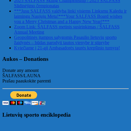
2025 ŠALFASS Skiing Championship / 2025 ŠALFASS
Slidinėjimo čempionatas
***Jusu SALFASS valdyba linki visiems Linksmu Kaledu ir
laimingu Naujuju Metu!***Your SALFASS Board wishes
you a Merry Christmas and a Happy New Year!***
Zoom Link: ŠALFASS metinis susirinkimas / ŠALFASS
Annual Meeting
Geopolitinės įtampos sąlygomis Pasaulio lietuvių sporto
žaidynės – būdas parodyti tautos vienybę ir stiprybę
Kviečiame į 21-ąjį Ambasadorės taurės krepšinio turnyrą!
Aukos – Donations
Donate any amount
ŠALFASS/LAUNA
Prašau paaukokite paremti
Lietuvių sporto enciklopedia