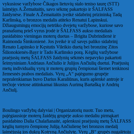
vykusiose varžybose Čikagos lietuvių stalo teniso taurę (STT)
laimėjęs A.Žemaitaitis, savo sėkmę pakartojo ir ŠALFASS
žaidynėse. Finale A.Žemaitaitis įveikė sidabrinį prizininką Tadą
Karlinską, o bronzos medalis atiteko Renatui Lapinskui.
Džiaugsmingų emocijų netrūko dvejetų varžybose, kuriose savo
pranašumą prieš vyrus įrodė ir ŠALFASS aukso medaliais
pasidabino vieningas moterų duetas – Brigita Dubrindienė ir
Raimonda Šimkonienė. Jos įveikė ir už savęs paliko sidabrinį
Renato Lapinsko ir Kęstutis Vileikio duetą bei bronzinę Zitos
Šilionokienės-Bayr ir Tado Karlinsko porą. Kėglių varžybose
praėjusių metų ŠALFASS žaidynių sėkmės nepavyko pakartoti
šeimyniniam Andriaus Ančiulio ir Julijos Ančiulių duetui. Praėjusių
metų individualių vyrų ir moterų grupių čempionai šiemet tenkinosi
žemesnės prabos medaliais. Vyrų „A“ pajėgumo grupėje
nepralenkiamas buvo Darius Karaliūnas, kuris aplenkė antroje ir
trečioje vietose atitinkamai likusius Aurimą Bartašką ir Andrių
Ančiulį.
Boulingo varžybų dalyviai | Organizatorių nuotr. Tuo metu,
pajėgiausioje moterų žaidėjų grupėje aukso medaliu pirmąkart
pasidabino Dalia Chalafianaitė, aplenkusi praėjusių metų ŠALFASS
kėglių turnyro čempionę Juliją Ančiulienę bei bronzos medalį
laimėjusią jos dukrą Kotryną Ančiulytę. Vyrų „B“ grupės nugalėtoju