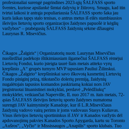
profesionaliai surengė pagrindines 2023-ųjų ŠALFASS sporto
šventes, kuriose apsilankė šimtai dalyvių ir žiūrovų. Smagu, kad itin
tvirtai laikosi ir antrąja populiariausia ŠALFASS sporto šaka jau
kuris laikas tapęs stalo tenisas, o antrus metus iš eilės stambiausios
išeivijos lietuvių sporto organizacijos žaidynes papuošė ir kėglių
varžybos“ – prabėgusių ŠALFASS žaidynių sėkme džiaugėsi
Laurynas R. Misevičius.
Čikagos „Žalgiris“ | Organizatorių nuotr. Laurynas Misevičius
nuoširdžiai padėkojo ištikimiausiam ilgamečiui ŠALFASS rėmėjui
Lietuvių Fondui, kurio įsteigta taurė šiais metais atiteko vyrų
krepšinio „A“ grupės turnyro MVP tapusiam Pauliui Žilinskui.
Čikagos „Žalgirio“ krepšininkai savo iškovotą kasmetinį Lietuvių
Fondo piniginį prizą, tūkstančio dolerių premiją, žaidynių
nugalėtojais tapusios komandos paskiriamą kokiai nors JAV
įregistruotai lituanistinei mokyklai, perdavė „Pelėdžiukų“
mokyklėlei, veikiančiai Naperville, IL nuo 2017 m. itais metais, 72-
ąsias ŠALFASS išeivijos lietuvių sporto žaidynes numatoma
surengti JAV kaimyninėje Kanadoje, kur iš L.R.Misevičiaus
žaidynių vadovo vairą perims ir joms vadovaus Stasys Kuliavas.
Visus išeivijos lietuvių sportininkus iš JAV ir Kanados varžytis dėl
apdovanojimų pakvies Kanados Sporto Apygarda, kartu su Toronto
„Aušros“, „Vyčio“ ir Mississaugos „Anapilis“ sporto klubais. Tuo