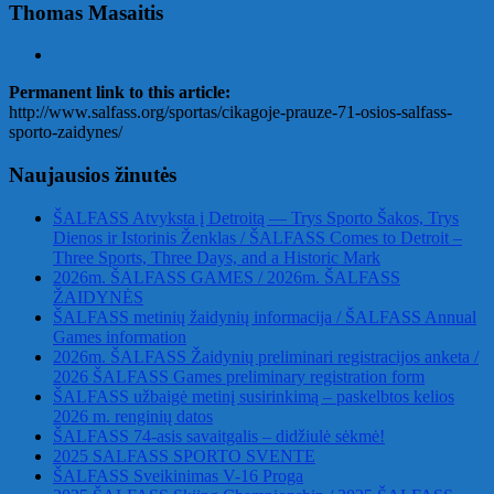
Thomas Masaitis
Permanent link to this article:
http://www.salfass.org/sportas/cikagoje-prauze-71-osios-salfass-
sporto-zaidynes/
Naujausios žinutės
ŠALFASS Atvyksta į Detroitą — Trys Sporto Šakos, Trys
Dienos ir Istorinis Ženklas / ŠALFASS Comes to Detroit –
Three Sports, Three Days, and a Historic Mark
2026m. ŠALFASS GAMES / 2026m. ŠALFASS
ŽAIDYNĖS
ŠALFASS metinių žaidynių informacija / ŠALFASS Annual
Games information
2026m. ŠALFASS Žaidynių preliminari registracijos anketa /
2026 ŠALFASS Games preliminary registration form
ŠALFASS užbaigė metinį susirinkimą – paskelbtos kelios
2026 m. renginių datos
ŠALFASS 74-asis savaitgalis – didžiulė sėkmė!
2025 SALFASS SPORTO SVENTE
ŠALFASS Sveikinimas V-16 Proga