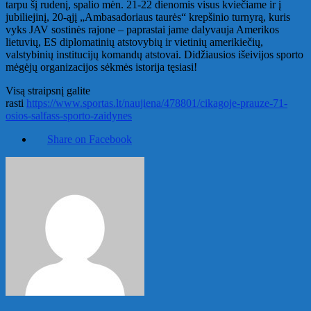
tarpu šį rudenį, spalio mėn. 21-22 dienomis visus kviečiame ir į
jubiliejinį, 20-ąjį „Ambasadoriaus taurės“ krepšinio turnyrą, kuris
vyks JAV sostinės rajone – paprastai jame dalyvauja Amerikos
lietuvių, ES diplomatinių atstovybių ir vietinių amerikiečių,
valstybinių institucijų komandų atstovai. Didžiausios išeivijos sporto
mėgėjų organizacijos sėkmės istorija tęsiasi!
Visą straipsnį galite
rasti
https://www.sportas.lt/naujiena/478801/cikagoje-prauze-71-
osios-salfass-sporto-zaidynes
Share on Facebook