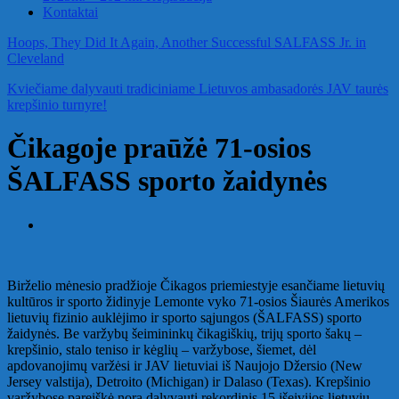
Kontaktai
Hoops, They Did It Again, Another Successful SALFASS Jr. in
Cleveland
Kviečiame dalyvauti tradiciniame Lietuvos ambasadorės JAV taurės
krepšinio turnyre!
Čikagoje praūžė 71-osios
ŠALFASS sporto žaidynės
Birželio mėnesio pradžioje Čikagos priemiestyje esančiame lietuvių
kultūros ir sporto židinyje Lemonte vyko 71-osios Šiaurės Amerikos
lietuvių fizinio auklėjimo ir sporto sąjungos (ŠALFASS) sporto
žaidynės. Be varžybų šeimininkų čikagiškių, trijų sporto šakų –
krepšinio, stalo teniso ir kėglių – varžybose, šiemet, dėl
apdovanojimų varžėsi ir JAV lietuviai iš Naujojo Džersio (New
Jersey valstija), Detroito (Michigan) ir Dalaso (Texas). Krepšinio
varžybose pareiškė norą dalyvauti rekordinis 15 išeivijos lietuvių