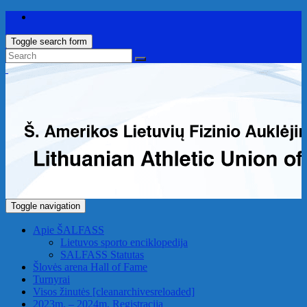
Toggle search form
Toggle navigation
Apie ŠALFASS
Lietuvos sporto enciklopedija
SALFASS Statutas
Šlovės arena
Hall of Fame
Turnyrai
Visos žinutės
[cleanarchivesreloaded]
2023m. – 2024m. Registracija