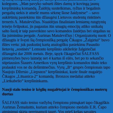
kolegoms. „Man pavyko suburti išties darnų ir kovingą jaunų
krepšininkų komandą. Žaidėjų susitelkimas, ryžtas ir begalinis
pergalių siekis ir atnešė mums sėkmę šiose žaidynėse“ – savo
auklėtinių pasiekimu itin džiaugėsi Lietuvos studentų rinktinės
treneris A. Matulevičius. Nuaidėjus finaliniam lemiamų rungtynių
teisėjo švilpukui, jis pagautas itin smagių emocijų atliko unikalų
salto šuolį ir taip pasveikino savo komandos žaidėjus bei sirgalius su
šia įsimintina pergale. Aurimas Matulevičius | Organizatorių nuotr. O
džiaugtis ir švęsti šią čempionišką pergalę Čikagos „Žalgiriui“ buvo
išties verta: juk paskutinį kartą analogišku pasiekimu Pasaulio
lietuvių „sostinės“ Lemonto krepšinio aikštelėje žalgiriečiai
džiaugėsi dar 2006 metais. Beje, tąsyk čikagiečiai ŠALFASS
pirmenybes buvo laimėję net 4 kartus iš eilės, bet po to sekančio
stipriausios Šiaurės Amerikos vyrų krepšinio komandos titulo teko
pralaukti vos ne du dešimtmečius. Vyrų „B“ grupės čempionais tapo
Naujojo Džersio „Liepsnos“ krepšininkai, kurie finale nugalėjo
Čikagos „Lituanica-2“ komandą. Bronzos medaliai atiteko
„Lietkabelio“ krepšininkams.
Nauji stalo teniso ir kėglių nugalėtojai ir čempioniškas moterų
duetas
ŠALFASS stalo teniso varžybų čempionu pirmąkart tapo čikagiškis
Aurimas Žemaitaitis, kuriam atiteko čempiono medalis E.R. Čapo
atminimui skirta pereinamoji taurė. Vos prieš kelias savaites