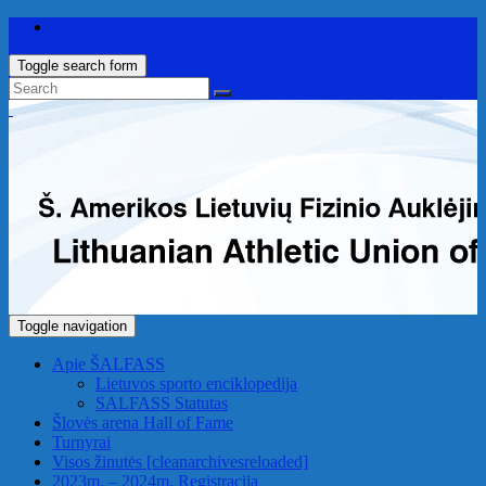
Toggle search form
Toggle navigation
Apie ŠALFASS
Lietuvos sporto enciklopedija
SALFASS Statutas
Šlovės arena
Hall of Fame
Turnyrai
Visos žinutės
[cleanarchivesreloaded]
2023m. – 2024m. Registracija