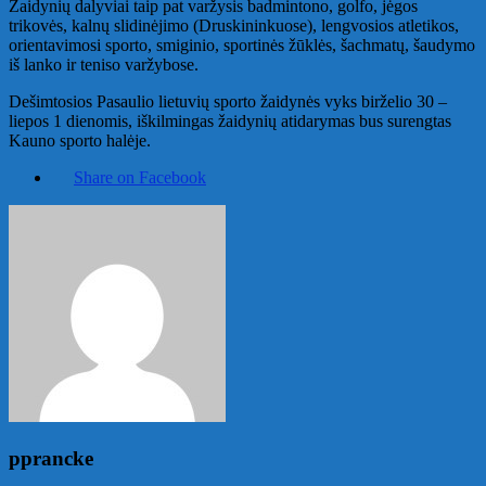
Žaidynių dalyviai taip pat varžysis badmintono, golfo, jėgos
trikovės, kalnų slidinėjimo (Druskininkuose), lengvosios atletikos,
orientavimosi sporto, smiginio, sportinės žūklės, šachmatų, šaudymo
iš lanko ir teniso varžybose.
Dešimtosios Pasaulio lietuvių sporto žaidynės vyks birželio 30 –
liepos 1 dienomis, iškilmingas žaidynių atidarymas bus surengtas
Kauno sporto halėje.
Share on Facebook
pprancke