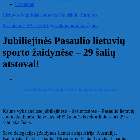
Kontaktai
Lietuvos Nepriklausomybės Krepšinio Turnyras
Kasmetines SALFASS-gos slidinėjimo varžybos
Jubiliejinės Pasaulio lietuvių
sporto žaidynėse – 29 šalių
atstovai!
Jubiliejinės Pasaulio lietuvių sporto žaidynės
Kaune vyksiančiose jubiliejinėse – dešimtosiose – Pasaulio lietuvių
sporto žaidynėse dalyvaus 3499 žmonės iš rekordinio – net 29 –
šalių skaičiaus.
Savo delegacijas į žaidynes šiemet atsiųs Airija, Australija,
Baltarusija, Čekija, Danija, Ekvadoras, Estija, Gruzija, Ispanija,