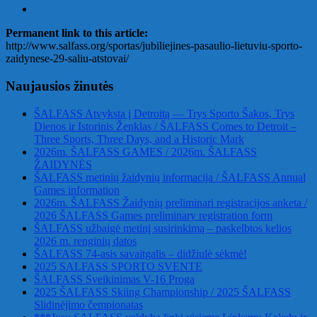
Permanent link to this article:
http://www.salfass.org/sportas/jubiliejines-pasaulio-lietuviu-sporto-
zaidynese-29-saliu-atstovai/
Naujausios žinutės
ŠALFASS Atvyksta į Detroitą — Trys Sporto Šakos, Trys
Dienos ir Istorinis Ženklas / ŠALFASS Comes to Detroit –
Three Sports, Three Days, and a Historic Mark
2026m. ŠALFASS GAMES / 2026m. ŠALFASS
ŽAIDYNĖS
ŠALFASS metinių žaidynių informacija / ŠALFASS Annual
Games information
2026m. ŠALFASS Žaidynių preliminari registracijos anketa /
2026 ŠALFASS Games preliminary registration form
ŠALFASS užbaigė metinį susirinkimą – paskelbtos kelios
2026 m. renginių datos
ŠALFASS 74-asis savaitgalis – didžiulė sėkmė!
2025 SALFASS SPORTO SVENTE
ŠALFASS Sveikinimas V-16 Proga
2025 ŠALFASS Skiing Championship / 2025 ŠALFASS
Slidinėjimo čempionatas