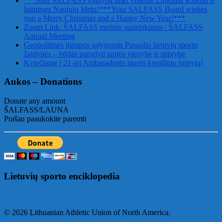
***Jusu SALFASS valdyba linki visiems Linksmu Kaledu ir
laimingu Naujuju Metu!***Your SALFASS Board wishes
you a Merry Christmas and a Happy New Year!***
Zoom Link: ŠALFASS metinis susirinkimas / ŠALFASS
Annual Meeting
Geopolitinės įtampos sąlygomis Pasaulio lietuvių sporto
žaidynės – būdas parodyti tautos vienybę ir stiprybę
Kviečiame į 21-ąjį Ambasadorės taurės krepšinio turnyrą!
Aukos – Donations
Donate any amount
ŠALFASS/LAUNA
Prašau paaukokite paremti
Lietuvių sporto enciklopedia
© 2026 Lithuanian Athletic Union of North America.