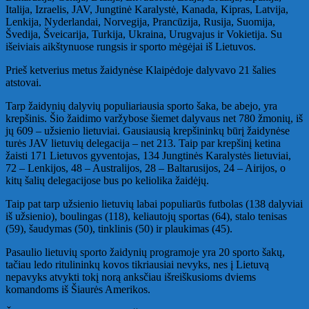
Italija, Izraelis, JAV, Jungtinė Karalystė, Kanada, Kipras, Latvija,
Lenkija, Nyderlandai, Norvegija, Prancūzija, Rusija, Suomija,
Švedija, Šveicarija, Turkija, Ukraina, Urugvajus ir Vokietija. Su
išeiviais aikštynuose rungsis ir sporto mėgėjai iš Lietuvos.
Prieš ketverius metus žaidynėse Klaipėdoje dalyvavo 21 šalies
atstovai.
Tarp žaidynių dalyvių populiariausia sporto šaka, be abejo, yra
krepšinis. Šio žaidimo varžybose šiemet dalyvaus net 780 žmonių, iš
jų 609 – užsienio lietuviai. Gausiausią krepšininkų būrį žaidynėse
turės JAV lietuvių delegacija – net 213. Taip par krepšinį ketina
žaisti 171 Lietuvos gyventojas, 134 Jungtinės Karalystės lietuviai,
72 – Lenkijos, 48 – Australijos, 28 – Baltarusijos, 24 – Airijos, o
kitų šalių delegacijose bus po keliolika žaidėjų.
Taip pat tarp užsienio lietuvių labai populiarūs futbolas (138 dalyviai
iš užsienio), boulingas (118), keliautojų sportas (64), stalo tenisas
(59), šaudymas (50), tinklinis (50) ir plaukimas (45).
Pasaulio lietuvių sporto žaidynių programoje yra 20 sporto šakų,
tačiau ledo ritulininkų kovos tikriausiai nevyks, nes į Lietuvą
nepavyks atvykti tokį norą anksčiau išreiškusioms dviems
komandoms iš Šiaurės Amerikos.