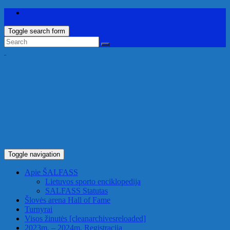
Toggle search form
Toggle navigation
Apie ŠALFASS
Lietuvos sporto enciklopedija
SALFASS Statutas
Šlovės arena
Hall of Fame
Turnyrai
Visos žinutės
[cleanarchivesreloaded]
2023m. – 2024m. Registracija