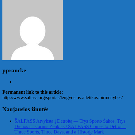
pprancke
Permanent link to this article:
http://www.salfass.org/sportas/lengvosios-atletikos-pirmenybes/
Naujausios žinutės
ŠALFASS Atvyksta į Detroitą — Trys Sporto Šakos, Trys
Dienos ir Istorinis Ženklas / ŠALFASS Comes to Detroit –
Three Sports, Three Days, and a Historic Mark