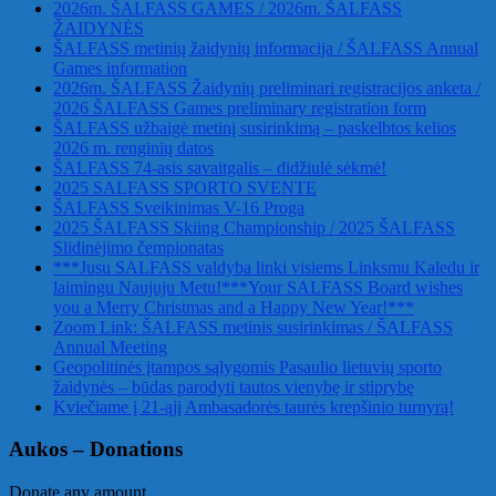
2026m. ŠALFASS GAMES / 2026m. ŠALFASS
ŽAIDYNĖS
ŠALFASS metinių žaidynių informacija / ŠALFASS Annual
Games information
2026m. ŠALFASS Žaidynių preliminari registracijos anketa /
2026 ŠALFASS Games preliminary registration form
ŠALFASS užbaigė metinį susirinkimą – paskelbtos kelios
2026 m. renginių datos
ŠALFASS 74-asis savaitgalis – didžiulė sėkmė!
2025 SALFASS SPORTO SVENTE
ŠALFASS Sveikinimas V-16 Proga
2025 ŠALFASS Skiing Championship / 2025 ŠALFASS
Slidinėjimo čempionatas
***Jusu SALFASS valdyba linki visiems Linksmu Kaledu ir
laimingu Naujuju Metu!***Your SALFASS Board wishes
you a Merry Christmas and a Happy New Year!***
Zoom Link: ŠALFASS metinis susirinkimas / ŠALFASS
Annual Meeting
Geopolitinės įtampos sąlygomis Pasaulio lietuvių sporto
žaidynės – būdas parodyti tautos vienybę ir stiprybę
Kviečiame į 21-ąjį Ambasadorės taurės krepšinio turnyrą!
Aukos – Donations
Donate any amount