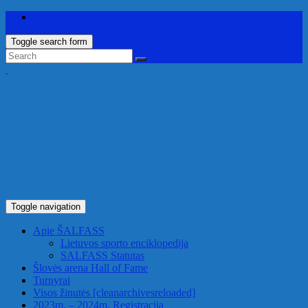
Toggle search form
Toggle navigation
Apie ŠALFASS
Lietuvos sporto enciklopedija
SALFASS Statutas
Šlovės arena
Hall of Fame
Turnyrai
Visos žinutės
[cleanarchivesreloaded]
2023m. – 2024m. Registracija