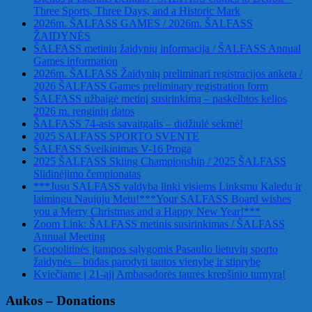
Three Sports, Three Days, and a Historic Mark
2026m. ŠALFASS GAMES / 2026m. ŠALFASS
ŽAIDYNĖS
ŠALFASS metinių žaidynių informacija / ŠALFASS Annual
Games information
2026m. ŠALFASS Žaidynių preliminari registracijos anketa /
2026 ŠALFASS Games preliminary registration form
ŠALFASS užbaigė metinį susirinkimą – paskelbtos kelios
2026 m. renginių datos
ŠALFASS 74-asis savaitgalis – didžiulė sėkmė!
2025 SALFASS SPORTO SVENTE
ŠALFASS Sveikinimas V-16 Proga
2025 ŠALFASS Skiing Championship / 2025 ŠALFASS
Slidinėjimo čempionatas
***Jusu SALFASS valdyba linki visiems Linksmu Kaledu ir
laimingu Naujuju Metu!***Your SALFASS Board wishes
you a Merry Christmas and a Happy New Year!***
Zoom Link: ŠALFASS metinis susirinkimas / ŠALFASS
Annual Meeting
Geopolitinės įtampos sąlygomis Pasaulio lietuvių sporto
žaidynės – būdas parodyti tautos vienybę ir stiprybę
Kviečiame į 21-ąjį Ambasadorės taurės krepšinio turnyrą!
Aukos – Donations