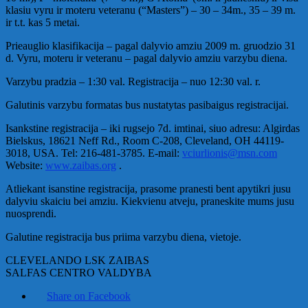
klasiu vyru ir moteru veteranu (“Masters”) – 30 – 34m., 35 – 39 m.
ir t.t. kas 5 metai.
Prieauglio klasifikacija – pagal dalyvio amziu 2009 m. gruodzio 31
d. Vyru, moteru ir veteranu – pagal dalyvio amziu varzybu diena.
Varzybu pradzia – 1:30 val. Registracija – nuo 12:30 val. r.
Galutinis varzybu formatas bus nustatytas pasibaigus registracijai.
Isankstine registracija – iki rugsejo 7d. imtinai, siuo adresu: Algirdas
Bielskus, 18621 Neff Rd., Room C-208, Cleveland, OH 44119-
3018, USA. Tel: 216-481-3785. E-mail:
vciurlionis@msn.com
Website:
www.zaibas.org
.
Atliekant isanstine registracija, prasome pranesti bent apytikri jusu
dalyviu skaiciu bei amziu. Kiekvienu atveju, praneskite mums jusu
nuosprendi.
Galutine registracija bus priima varzybu diena, vietoje.
CLEVELANDO LSK ZAIBAS
SALFAS CENTRO VALDYBA
Share on Facebook