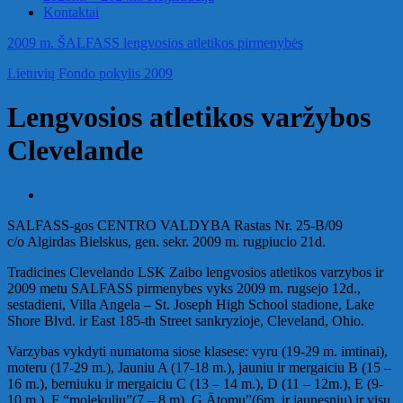
Kontaktai
2009 m. ŠALFASS lengvosios atletikos pirmenybės
Lietuvių Fondo pokylis 2009
Lengvosios atletikos varžybos
Clevelande
SALFASS-gos CENTRO VALDYBA Rastas Nr. 25-B/09
c/o Algirdas Bielskus, gen. sekr. 2009 m. rugpiucio 21d.
Tradicines Clevelando LSK Zaibo lengvosios atletikos varzybos ir
2009 metu SALFASS pirmenybes vyks 2009 m. rugsejo 12d.,
sestadieni, Villa Angela – St. Joseph High School stadione, Lake
Shore Blvd. ir East 185-th Street sankryzioje, Cleveland, Ohio.
Varzybas vykdyti numatoma siose klasese: vyru (19-29 m. imtinai),
moteru (17-29 m.), Jauniu A (17-18 m.), jauniu ir mergaiciu B (15 –
16 m.), berniuku ir mergaiciu C (13 – 14 m.), D (11 – 12m.), E (9-
10 m.), F “molekuliu”(7 – 8 m), G Ätomu”(6m. ir jaunesniu) ir visu