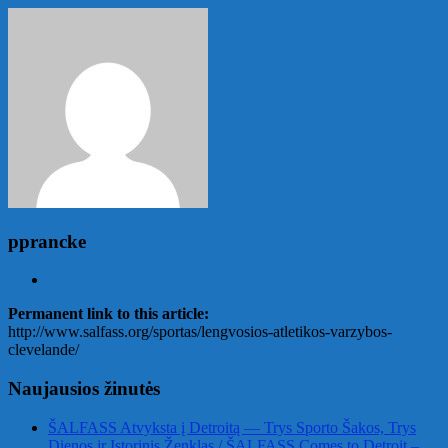
pprancke
Permanent link to this article:
http://www.salfass.org/sportas/lengvosios-atletikos-varzybos-
clevelande/
Naujausios žinutės
ŠALFASS Atvyksta į Detroitą — Trys Sporto Šakos, Trys
Dienos ir Istorinis Ženklas / ŠALFASS Comes to Detroit –