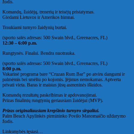
žodis.
Komandų, žaidėjų, trenerių ir teisėjų pristatymas.
Giedami Lietuvos ir Amerikos himnai.
Traukiami turnyro žaidynių burtai.
(sporto salės adresas: 500 Swain blvd., Greenacres, FL)
12:30 – 6:00 p.m.
Rungtynės. Finalai. Bendra nuotrauka.
(sporto salės adresas: 500 Swain blvd., Greenacres, FL)
8:00 p.m.
Vakarinė programa bare “Cruzan Rum Bar” po atviru dangumi ir
palmėmis bei smėliu po kojomis. Įėjimas nemokamas. Aptverta
privati vieta. Baras ir maistas jūsų asmeninės išlaidos.
Komandų rezultatų paskelbimas ir apdovanojimai.
Prizas finalinių rungtynių geriausiam žaidėjui (MVP).
Prizas originaliausiam krepšinio turnyro sirgaliui.
Palm Beach Apylinkės pirmininko Povilo Manomaičio uždarymo
žodis.
Linksmybės tęsiasi…