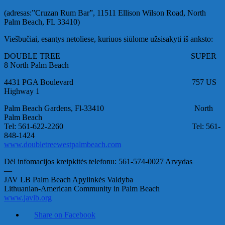
(adresas:”Cruzan Rum Bar”, 11511 Ellison Wilson Road, North
Palm Beach, FL 33410)
Viešbučiai, esantys netoliese, kuriuos siūlome užsisakyti iš anksto:
DOUBLE TREE SUPER
8 North Palm Beach
4431 PGA Boulevard 757 US
Highway 1
Palm Beach Gardens, Fl-33410 North
Palm Beach
Tel: 561-622-2260 Tel: 561-
848-1424
www.doubletreewestpalmbeach.com
Dėl infomacijos kreipkitės telefonu: 561-574-0027 Arvydas
—
JAV LB Palm Beach Apylinkės Valdyba
Lithuanian-American Community in Palm Beach
www.javlb.org
Share on Facebook