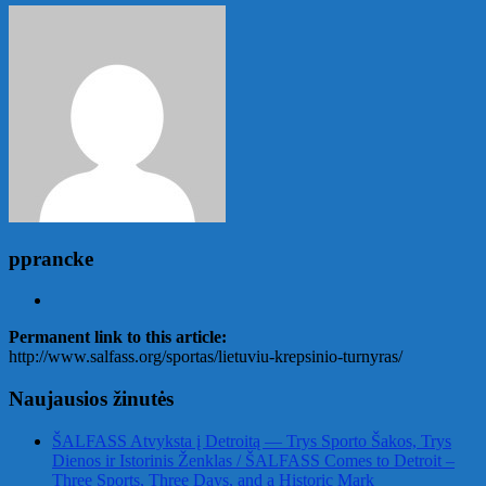
pprancke
Permanent link to this article:
http://www.salfass.org/sportas/lietuviu-krepsinio-turnyras/
Naujausios žinutės
ŠALFASS Atvyksta į Detroitą — Trys Sporto Šakos, Trys
Dienos ir Istorinis Ženklas / ŠALFASS Comes to Detroit –
Three Sports, Three Days, and a Historic Mark