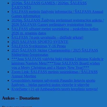
2026m. ŠALFASS GAMES / 2026m. ŠALFASS
ŽAIDYNĖS
ŠALFASS metinių žaidynių informacija / ŠALFASS Annual
Games information
2026m. ŠALFASS Žaidynių preliminari registracijos anketa /
2026 ŠALFASS Games preliminary registration form
ŠALFASS užbaigė metinį susirinkimą – paskelbtos kelios
2026 m. renginių datos
ŠALFASS 74-asis savaitgalis – didžiulė sėkmė!
2025 SALFASS SPORTO SVENTE
ŠALFASS Sveikinimas V-16 Proga
2025 ŠALFASS Skiing Championship / 2025 ŠALFASS
Slidinėjimo čempionatas
***Jusu SALFASS valdyba linki visiems Linksmu Kaledu ir
laimingu Naujuju Metu!***Your SALFASS Board wishes
you a Merry Christmas and a Happy New Year!***
Zoom Link: ŠALFASS metinis susirinkimas / ŠALFASS
Annual Meeting
Geopolitinės įtampos sąlygomis Pasaulio lietuvių sporto
žaidynės – būdas parodyti tautos vienybę ir stiprybę
Kviečiame į 21-ąjį Ambasadorės taurės krepšinio turnyrą!
Aukos – Donations