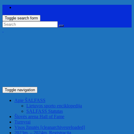
Toggle search form
Toggle navigation
Apie ŠALFASS
Lietuvos sporto enciklopedija
SALFASS Statutas
Šlovės arena
Hall of Fame
Turnyrai
Visos žinutės
[cleanarchivesreloaded]
2023m. – 2024m. Registracija