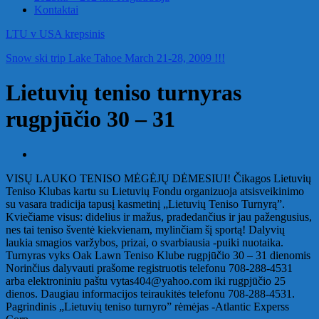
Kontaktai
LTU v USA krepsinis
Snow ski trip Lake Tahoe March 21-28, 2009 !!!
Lietuvių teniso turnyras
rugpjūčio 30 – 31
VISŲ LAUKO TENISO MĖGĖJŲ DĖMESIUI! Čikagos Lietuvių
Teniso Klubas kartu su Lietuvių Fondu organizuoja atsisveikinimo
su vasara tradicija tapusį kasmetinį „Lietuvių Teniso Turnyrą”.
Kviečiame visus: didelius ir mažus, pradedančius ir jau pažengusius,
nes tai teniso šventė kiekvienam, mylinčiam šį sportą! Dalyvių
laukia smagios varžybos, prizai, o svarbiausia -puiki nuotaika.
Turnyras vyks Oak Lawn Teniso Klube rugpjūčio 30 – 31 dienomis
Norinčius dalyvauti prašome registruotis telefonu 708-288-4531
arba elektroniniu paštu vytas404@yahoo.com iki rugpjūčio 25
dienos. Daugiau informacijos teiraukitės telefonu 708-288-4531.
Pagrindinis „Lietuvių teniso turnyro” rėmėjas -Atlantic Experss