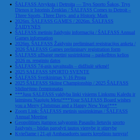
ŠALFASS Atvyksta į Detroitą — Trys Sporto Šakos, Trys
Dienos ir Istorinis Ženklas / ŠALFASS Comes to Detroit –
Three Sports, Three Days, and a Historic Mark
2026m. ŠALFASS GAMES / 2026m. ŠALFASS
ŽAIDYNĖS
ŠALFASS metinių žaidynių informacija / ŠALFASS Annual
Games information
2026m. ŠALFASS Žaidynių preliminari registracijos anketa /
2026 ŠALFASS Games preliminary registration form
ŠALFASS užbaigė metinį susirinkimą – paskelbtos kelios
2026 m. renginių datos
ŠALFASS 74-asis savaitgalis – didžiulė sėkmė!
2025 SALFASS SPORTO SVENTE
ŠALFASS Sveikinimas V-16 Proga
2025 ŠALFASS Skiing Championship / 2025 ŠALFASS
Slidinėjimo čempionatas
***Jusu SALFASS valdyba linki visiems Linksmu Kaledu ir
laimingu Naujuju Metu!***Your SALFASS Board wishes
you a Merry Christmas and a Happy New Year!***
Zoom Link: ŠALFASS metinis susirinkimas / ŠALFASS
Annual Meeting
Geopolitinės įtampos sąlygomis Pasaulio lietuvių sporto
žaidynės – būdas parodyti tautos vienybę ir stiprybę
Kviečiame į 21-ąjį Ambasadorės taurės krepšinio turnyrą!