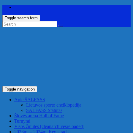
Toggle search form
Toggle navigation
Apie ŠALFASS
Lietuvos sporto enciklopedija
SALFASS Statutas
Šlovės arena
Hall of Fame
Turnyrai
Visos žinutės
[cleanarchivesreloaded]
2023m. – 2024m. Registracija