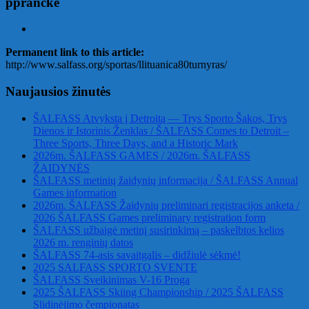
pprancke
Permanent link to this article:
http://www.salfass.org/sportas/llituanica80turnyras/
Naujausios žinutės
ŠALFASS Atvyksta į Detroitą — Trys Sporto Šakos, Trys
Dienos ir Istorinis Ženklas / ŠALFASS Comes to Detroit –
Three Sports, Three Days, and a Historic Mark
2026m. ŠALFASS GAMES / 2026m. ŠALFASS
ŽAIDYNĖS
ŠALFASS metinių žaidynių informacija / ŠALFASS Annual
Games information
2026m. ŠALFASS Žaidynių preliminari registracijos anketa /
2026 ŠALFASS Games preliminary registration form
ŠALFASS užbaigė metinį susirinkimą – paskelbtos kelios
2026 m. renginių datos
ŠALFASS 74-asis savaitgalis – didžiulė sėkmė!
2025 SALFASS SPORTO SVENTE
ŠALFASS Sveikinimas V-16 Proga
2025 ŠALFASS Skiing Championship / 2025 ŠALFASS
Slidinėjimo čempionatas