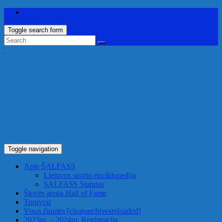
Toggle search form
Toggle navigation
Apie ŠALFASS
Lietuvos sporto enciklopedija
SALFASS Statutas
Šlovės arena
Hall of Fame
Turnyrai
Visos žinutės
[cleanarchivesreloaded]
2023m. – 2024m. Registracija