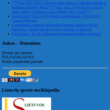
***Jusu SALFASS valdyba linki visiems Linksmu Kaledu ir
laimingu Naujuju Metu!***Your SALFASS Board wishes
you a Merry Christmas and a Happy New Year!***
Zoom Link: ŠALFASS metinis susirinkimas / ŠALFASS
Annual Meeting
Geopolitinės įtampos sąlygomis Pasaulio lietuvių sporto
žaidynės – būdas parodyti tautos vienybę ir stiprybę
Kviečiame į 21-ąjį Ambasadorės taurės krepšinio turnyrą!
Aukos – Donations
Donate any amount
ŠALFASS/LAUNA
Prašau paaukokite paremti
Lietuvių sporto enciklopedia