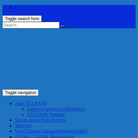
Toggle search form
Toggle navigation
Apie ŠALFASS
Lietuvos sporto enciklopedija
SALFASS Statutas
Šlovės arena
Hall of Fame
Turnyrai
Visos žinutės
[cleanarchivesreloaded]
2023m. – 2024m. Registracija