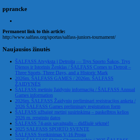
pprancke
Permanent link to this article:
http://www.salfass.org/sportas/salfass-juniors-tournament/
Naujausios žinutės
ŠALFASS Atvyksta į Detroitą — Trys Sporto Šakos, Trys
Dienos ir Istorinis Ženklas / ŠALFASS Comes to Detroit –
Three Sports, Three Days, and a Historic Mark
2026m. ŠALFASS GAMES / 2026m. ŠALFASS
ŽAIDYNĖS
ŠALFASS metinių žaidynių informacija / ŠALFASS Annual
Games information
2026m. ŠALFASS Žaidynių preliminari registracijos anketa /
2026 ŠALFASS Games preliminary registration form
ŠALFASS užbaigė metinį susirinkimą – paskelbtos kelios
2026 m. renginių datos
ŠALFASS 74-asis savaitgalis – didžiulė sėkmė!
2025 SALFASS SPORTO SVENTE
ŠALFASS Sveikinimas V-16 Proga