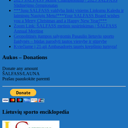
2025 ŠALFASS Skiing Championship / 2025 ŠALFASS
Slidinėjimo čempionatas
***Jusu SALFASS valdyba linki visiems Linksmu Kaledu ir
laimingu Naujuju Metu!***Your SALFASS Board wishes
you a Merry Christmas and a Happy New Year!***
Zoom Link: ŠALFASS metinis susirinkimas / ŠALFASS
Annual Meeting
Geopolitinės įtampos sąlygomis Pasaulio lietuvių sporto
žaidynės – būdas parodyti tautos vienybę ir stiprybę
Kviečiame į 21-ąjį Ambasadorės taurės krepšinio turnyrą!
Aukos – Donations
Donate any amount
ŠALFASS/LAUNA
Prašau paaukokite paremti
Lietuvių sporto enciklopedia