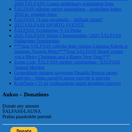
2026 ŠALFASS Games preliminary registration form
ŠALFASS užbaigė metinį susirinkimą – paskelbtos kelios
2026 m. renginių datos
ŠALFASS 74-asis savaitgalis – didžiulė sėkmė!
2025 SALFASS SPORTO SVENTE
ŠALFASS Sveikinimas V-16 Proga
2025 ŠALFASS Skiing Championship / 2025 ŠALFASS
Slidinėjimo čempionatas
***Jusu SALFASS valdyba linki visiems Linksmu Kaledu ir
laimingu Naujuju Metu!***Your SALFASS Board wishes
you a Merry Christmas and a Happy New Year!***
Zoom Link: ŠALFASS metinis susirinkimas / ŠALFASS
Annual Meeting
Geopolitinės įtampos sąlygomis Pasaulio lietuvių sporto
žaidynės – būdas parodyti tautos vienybę ir stiprybę
Kviečiame į 21-ąjį Ambasadorės taurės krepšinio turnyrą!
Aukos – Donations
Donate any amount
ŠALFASS/LAUNA
Prašau paaukokite paremti