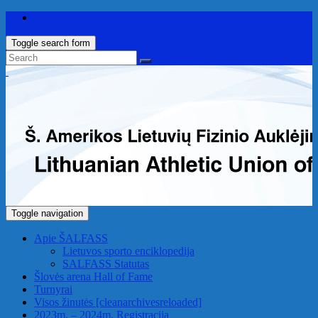
Toggle search form
Toggle navigation
Apie ŠALFASS
Lietuvos sporto enciklopedija
SALFASS Statutas
Šlovės arena
Hall of Fame
Turnyrai
Visos žinutės
[cleanarchivesreloaded]
2023m. – 2024m. Registracija