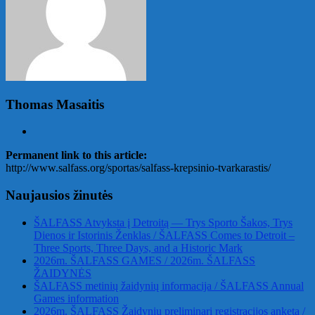
Thomas Masaitis
Permanent link to this article:
http://www.salfass.org/sportas/salfass-krepsinio-tvarkarastis/
Naujausios žinutės
ŠALFASS Atvyksta į Detroitą — Trys Sporto Šakos, Trys
Dienos ir Istorinis Ženklas / ŠALFASS Comes to Detroit –
Three Sports, Three Days, and a Historic Mark
2026m. ŠALFASS GAMES / 2026m. ŠALFASS
ŽAIDYNĖS
ŠALFASS metinių žaidynių informacija / ŠALFASS Annual
Games information
2026m. ŠALFASS Žaidynių preliminari registracijos anketa /