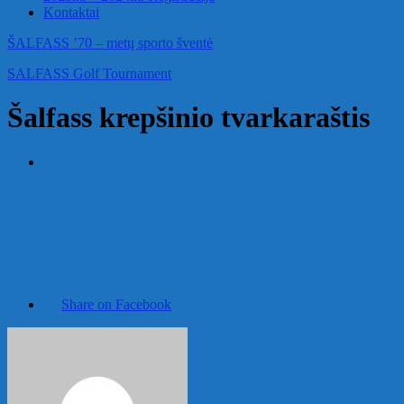
Kontaktai
ŠALFASS ’70 – metų sporto šventė
SALFASS Golf Tournament
Šalfass krepšinio tvarkaraštis
Share on Facebook