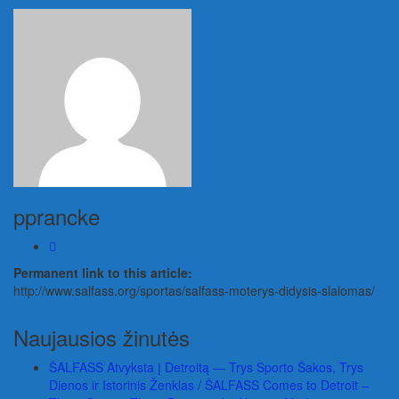
pprancke
Permanent link to this article:
http://www.salfass.org/sportas/salfass-moterys-didysis-slalomas/
Naujausios žinutės
ŠALFASS Atvyksta į Detroitą — Trys Sporto Šakos, Trys
Dienos ir Istorinis Ženklas / ŠALFASS Comes to Detroit –