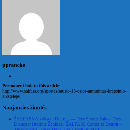
pprancke
Permanent link to this article:
http://www.salfass.org/sportas/sausio-13-osios-atminimas-krepsinio-
aiksteleje/
Naujausios žinutės
ŠALFASS Atvyksta į Detroitą — Trys Sporto Šakos, Trys
Dienos ir Istorinis Ženklas / ŠALFASS Comes to Detroit –
Three Sports, Three Days, and a Historic Mark