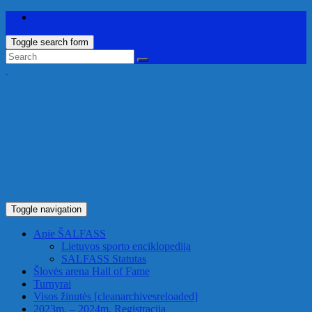
Toggle search form
Toggle navigation
Apie ŠALFASS
Lietuvos sporto enciklopedija
SALFASS Statutas
Šlovės arena
Hall of Fame
Turnyrai
Visos žinutės
[cleanarchivesreloaded]
2023m. – 2024m. Registracija