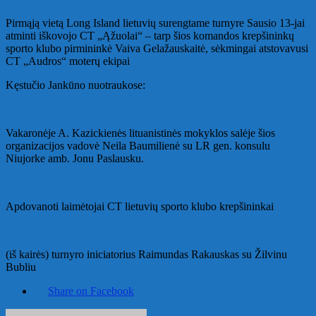
Pirmąją vietą Long Island lietuvių surengtame turnyre Sausio 13-jai
atminti iškovojo CT „Ąžuolai“ – tarp šios komandos krepšininkų
sporto klubo pirmininkė Vaiva Gelažauskaitė, sėkmingai atstovavusi
CT „Audros“ moterų ekipai
Kęstučio Jankūno nuotraukose:
Vakaronėje A. Kazickienės lituanistinės mokyklos salėje šios
organizacijos vadovė Neila Baumilienė su LR gen. konsulu
Niujorke amb. Jonu Paslausku.
Apdovanoti laimėtojai CT lietuvių sporto klubo krepšininkai
(iš kairės) turnyro iniciatorius Raimundas Rakauskas su Žilvinu
Bubliu
Share on Facebook