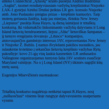
atiteko Connecticut „Ąžuolų“ krašto puolėjui Andriui Budriūnui
„Anglui“, tuomet rezultatyviausiam varžybų krepšininkui Niujorko
LAK-1 gynėjui Airidui Druliai įteiktas LR gen. konsulo Niujorke
amb. Jono Paslausko įsteigtas prizas – krepšinio kamuolys. Tarp
moterų geriausia žaidėja, kaip jau minėjau, išrinkta New Jersey
„Liepsnos“ puolėja Rasa Hayes, tą dieną laimėjusi ir tritaškių
konkursą. Iki vidurnakčio linksminantis varžybų dalyviams ir Long
Island lietuvių bendruomenei, liejosi „Alita“ lietuviškas šampanas –
jį turnyro rengėjams dovanojo „Litusco“ kompanijos,
atstovaujančios gamintojo interesus JAV, reprezentantas New Jersey
ir Niujorke Ž. Bublis. Į namus išvykdami pakilios nuotaikos, jau
sulaukėme kvietimo į sekančias lietuvių krepšinio varžybas Rytų
pakraštyje: kovo 21-ąją visų laukia kasmetinis LR ambasados
Vašingtone organizuojamas turnyras šalia JAV sostinės esančioje
Maryland valstijoje. Na o į Long Island (NY) tikimės sugrįžti kitų
metų sausį.
Eugenijos Misevičienės nuotraukose:
Tritaškių konkurso nugalėtoja netikėtai tapusi R.Hayes, nosį
„nušluosčiusi“ visiems šioje rungtyje dalyvavusiems snaiperiams
vyrams