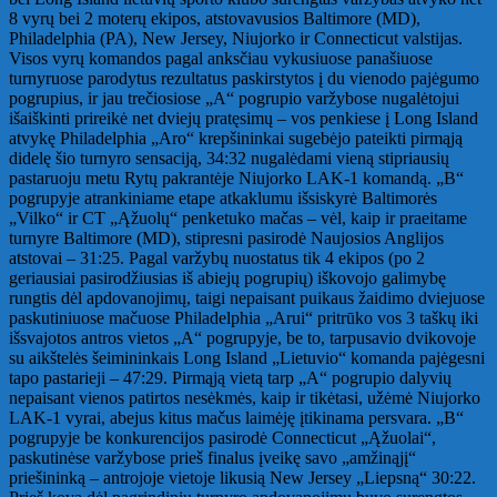
8 vyrų bei 2 moterų ekipos, atstovavusios Baltimore (MD),
Philadelphia (PA), New Jersey, Niujorko ir Connecticut valstijas.
Visos vyrų komandos pagal anksčiau vykusiuose panašiuose
turnyruose parodytus rezultatus paskirstytos į du vienodo pajėgumo
pogrupius, ir jau trečiosiose „A“ pogrupio varžybose nugalėtojui
išaiškinti prireikė net dviejų pratęsimų – vos penkiese į Long Island
atvykę Philadelphia „Aro“ krepšininkai sugebėjo pateikti pirmąją
didelę šio turnyro sensaciją, 34:32 nugalėdami vieną stipriausių
pastaruoju metu Rytų pakrantėje Niujorko LAK-1 komandą. „B“
pogrupyje atrankiniame etape atkaklumu išsiskyrė Baltimorės
„Vilko“ ir CT „Ąžuolų“ penketuko mačas – vėl, kaip ir praeitame
turnyre Baltimore (MD), stipresni pasirodė Naujosios Anglijos
atstovai – 31:25. Pagal varžybų nuostatus tik 4 ekipos (po 2
geriausiai pasirodžiusias iš abiejų pogrupių) iškovojo galimybę
rungtis dėl apdovanojimų, taigi nepaisant puikaus žaidimo dviejuose
paskutiniuose mačuose Philadelphia „Arui“ pritrūko vos 3 taškų iki
išsvajotos antros vietos „A“ pogrupyje, be to, tarpusavio dvikovoje
su aikštelės šeimininkais Long Island „Lietuvio“ komanda pajėgesni
tapo pastarieji – 47:29. Pirmąją vietą tarp „A“ pogrupio dalyvių
nepaisant vienos patirtos nesėkmės, kaip ir tikėtasi, užėmė Niujorko
LAK-1 vyrai, abejus kitus mačus laimėję įtikinama persvara. „B“
pogrupyje be konkurencijos pasirodė Connecticut „Ąžuolai“,
paskutinėse varžybose prieš finalus įveikę savo „amžinąjį“
priešininką – antrojoje vietoje likusią New Jersey „Liepsną“ 30:22.