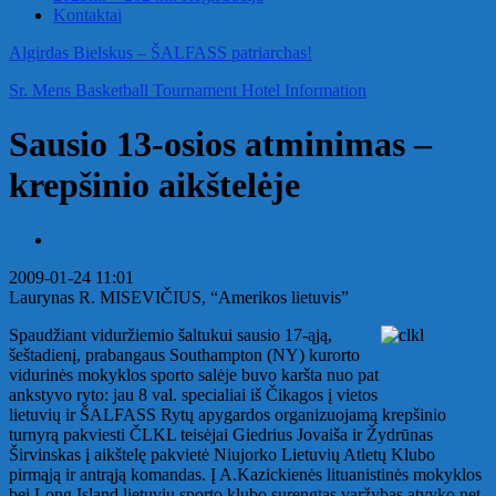
Kontaktai
Algirdas Bielskus – ŠALFASS patriarchas!
Sr. Mens Basketball Tournament Hotel Information
Sausio 13-osios atminimas –
krepšinio aikštelėje
2009-01-24 11:01
Laurynas R. MISEVIČIUS, “Amerikos lietuvis”
Spaudžiant viduržiemio šaltukui sausio 17-ąją,
šeštadienį, prabangaus Southampton (NY) kurorto
vidurinės mokyklos sporto salėje buvo karšta nuo pat
ankstyvo ryto: jau 8 val. specialiai iš Čikagos į vietos
lietuvių ir ŠALFASS Rytų apygardos organizuojamą krepšinio
turnyrą pakviesti ČLKL teisėjai Giedrius Jovaiša ir Žydrūnas
Širvinskas į aikštelę pakvietė Niujorko Lietuvių Atletų Klubo
pirmąją ir antrąją komandas. Į A.Kazickienės lituanistinės mokyklos
bei Long Island lietuvių sporto klubo surengtas varžybas atvyko net