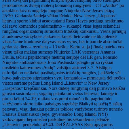
Prieš kovą dėl pagrindinių turnyro apdovanojimų buvo surengtos
parodomosios dviejų moterų komandų rungtynės – CT „Audra“ po
atkaklios kovos nugalėjo jungtinę Niujorko-New Jersey ekipą
25:20. Geriausia žaidėja vėliau išrinkta New Jersey „Liepsnos“
lietuvių sporto klubui atstovaujanti Rasa Hayes perdaug nesikrimto
dėl savo komandos pralaimėjimo – sukaupė visas jėgas sekančiai
rungčiai: organizatorių suruoštam tritaškių konkursui. Viena pirmųjų
atrankinėse varžybose atakavusi krepšį lietuvaitė ne tik aplenkė
visus šiame konkurse dalyvavusius vyrus, bet ir parodė absoliučiai
geriausią dienos rezultatą – 13 taškų. Kartu su ja į finalą pateko vos
vienu tašku mažiau sumetęs Niujorko LAK veteranas Antanas
Drulia, tačiau papildomoje metimų serijoje dėl LR gen. konsulo
Niujorke ambasadoriaus Jono Paslausko įsteigto prizo ryškiai
nusileido kaimyninės „Sodų“ valstijos atstovei 3-7. Atslūgus
euforijai po netikėtai pasibaigusios tritaškių rungties, į aikštelę vėl
buvo pakviestos stipriausios vyrų komandos – pirmiausia dėl trečios
vietos surėmė pečius Long Island „Lietuvio“ ir New Jersey
„Liepsnos“ krepšininkai. Nors didelę rungtynių dalį pirmavo karštai
gausiai susirinkusių sirgalių palaikomi vietos lietuviai, laimėję ir
pirmą kėlinį 24-19, o likus vos porai minučių iki pagrindinio
varžyboms skirto laiko pabaigos sugebėję išlaikyti tą pačią 5 taškų
persvarą, visgi daugiau patirties tokiose varžybose turintys trenerio
Dariaus Baranausko (beje, gyvenančio Long Island, NY!)
vadovaujami liepsniečiai paskutinėmis sekundėmis palaužė
„Lietuvio“ penketuką 43:40. Dėl ŠALFASS Rytų apygardos