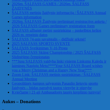
2026m. ŠALFASS GAMES / 2026m. ŠALFASS
ŽAIDYNĖS
ŠALFASS metinių žaidynių informacija / ŠALFASS Annual
Games information
2026m. ŠALFASS Žaidynių preliminari registracijos anketa /
2026 ŠALFASS Games preliminary registration form
ŠALFASS užbaigė metinį susirinkimą – paskelbtos kelios
2026 m. renginių datos
ŠALFASS 74-asis savaitgalis – didžiulė sėkmė!
2025 SALFASS SPORTO SVENTE
ŠALFASS Sveikinimas V-16 Proga
2025 ŠALFASS Skiing Championship / 2025 ŠALFASS
Slidinėjimo čempionatas
***Jusu SALFASS valdyba linki visiems Linksmu Kaledu ir
laimingu Naujuju Metu!***Your SALFASS Board wishes
you a Merry Christmas and a Happy New Year!***
Zoom Link: ŠALFASS metinis susirinkimas / ŠALFASS
Annual Meeting
Geopolitinės įtampos sąlygomis Pasaulio lietuvių sporto
žaidynės – būdas parodyti tautos vienybę ir stiprybę
Kviečiame į 21-ąjį Ambasadorės taurės krepšinio turnyrą!
Aukos – Donations