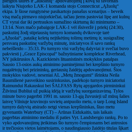
įsteigtos taurės ir „auksinių“ apdovanojimų į kovą su favoritais
laikyta Niujorko LAK-1 komanda stojo Connecticut „Ąžuolų“
ekipa. Ir šiose rungtynėse pasikartojo panašus scenarijus – beveik
visą mačą pirmavo niujorkiečiai, tačiau jiems pastoviai lipę ant kulnų
CT vyrai dar iki pertraukos sumažino skirtumą iki minimumo –
13:14. Nors mačo pabaigoje LAK-1 vėl išsiveržė į priekį (24:30),
paskutinį žodį stipriausių turnyro komandų dvikovoje tarė
„Ąžuolai“, pataikę keletą neįtikėtinų tolimų metimų ir, susigražinę
persvarą paskutinę varžybų minutę, iniciatyvos iš savo rankų
nebeišleido – 35:33. Po turnyro visi varžybų dalyviai ir svečiai buvo
pakviesti į „Grace Episcopal“ bažnytiniame komplekse Riverhead,
NY įsikūrusios A. Kazickienės lituanistinės mokyklos patalpas
Sausio 13-osios aukų atminimo paminėjimui bei krepšinio turnyro
nugalėtojų bei prizininkų, geriausių žaidėjų apdovanojimui. Šios
mokyklos vadovė, neseniai AL „Metų žmogumi“ išrinkta Neila
Baumilienė pasveikino susirinkusius, padėkojo turnyro iniciatoriui
Raimundui Rakauskui bei ŠALFASS Rytų apygardos pirmininkui
Žilvinui Bubliui už puikią idėją ir varžybų suorganizavimą. Tylos
minute buvo pagerbti 1991 m. sausio 13-ąją žuvusieji už mūsų šalies
laisvę Vilniuje kruvinojo sovietų antpuolio metu, o tarp Long Island
turnyro dalyvių atsirado netgi vienas krepšininkas, šiuo metu
gyvenantis Waterbury (CT) – Arūnas Eidukaitis, tais laikais
pagerbtas atminimo medaliu iš paties Vyt. Landsbergio rankų. Po to
vyko apdovanojimų įteikimas šio turnyro čempionams bei antrosios
ir trečiosios vietos laimėtojams, o naudingiausio žaidėjo titulas šįkart