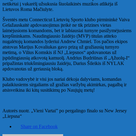
netikėtai į vakarėlį užsukusia šiuolaikinės muzikos atlikėja iš
Lietuvos Roma Mačiulyte.
Šventės metu Connecticut Lietuvių Sporto klubo pirmininkė Vaiva
Gelažauskaitė apdovanojimus įteikė ne tik prizines vietas
laimėjusioms komandoms, bet ir labiausiai turnyre pasižymėjusiems
krepšininkams. Naudingiausio žaidėjo (MVP) titulas atiteko
nugalėtojų komandos lyderiui Andrew Chmiel. Tos pačios ekipos
atstovas Marijus Kovaliukas gavo prizą už gražiausią turnyro
metimą, o Vilius Komskis iš NJ „Liepsnos“ apdovanotas už
įspūdingiausią atkovotą kamuolį. Andrius Budriūnas iš „Ąžuolų-I“
pripažintas triukšmingiausiu žaidėju, Darius Šileikis iš NYLAK
apdovanotas už geriausią bloką.
Klubo vadovybė ir visi jos nariai dėkoja dalyviams, komandas
palaikiusiems sirgaliams už gražias varžybų akimirkas, pagalbą ir
atsisveikina iki kitų susitikimų po Naujųjų metų!
Autorės nuotr. „Vieni Vartai” po pergalingo finalo su New Jersey
„Liepsna“
Share on Facebook