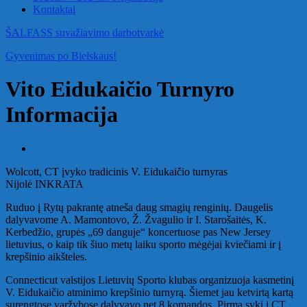
Kontaktai
ŠALFASS suvažiavimo darbotvarkė
Gyvenimas po Bielskaus!
Vito Eidukaičio Turnyro
Informacija
Wolcott, CT įvyko tradicinis V. Eidukaičio turnyras
Nijolė INKRATA
Ruduo į Rytų pakrantę atneša daug smagių renginių. Daugelis
dalyvavome A. Mamontovo, Ž. Žvagulio ir I. Starošaitės, K.
Kerbedžio, grupės „69 danguje“ koncertuose pas New Jersey
lietuvius, o kaip tik šiuo metų laiku sporto mėgėjai kviečiami ir į
krepšinio aikšteles.
Connecticut valstijos Lietuvių Sporto klubas organizuoja kasmetinį
V. Eidukaičio atminimo krepšinio turnyrą. Šiemet jau ketvirtą kartą
surengtose varžybose dalyvavo net 8 komandos. Pirmą sykį į CT