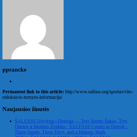
pprancke
Permanent link to this article:
http://www.salfass.org/sportas/vito-
eidukaicio-turnyro-informacija/
Naujausios žinutės
ŠALFASS Atvyksta į Detroitą — Trys Sporto Šakos, Trys
Dienos ir Istorinis Ženklas / ŠALFASS Comes to Detroit –
Three Sports, Three Days, and a Historic Mark