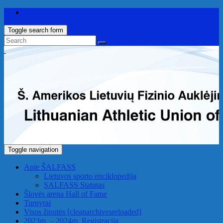
Toggle search form
Toggle navigation
Apie ŠALFASS
Lietuvos sporto enciklopedija
SALFASS Statutas
Šlovės arena
Hall of Fame
Turnyrai
Visos žinutės
[cleanarchivesreloaded]
2023m. – 2024m. Registracija