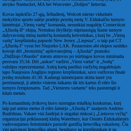
atvyko Nantucket, MA bei Worcester „Dolijos“ lietuviai.
Kovas lapkričio 27-ąją, šeštadienį, Wolcott miesto vidurinės
mokyklos sporto salėje pradėjo pereitų metų V. Eidukaičio turnyro
laimėtojai „Vienų vartų“ komanda, nesunkiai nugalėję Connecticut
„Ąžuolų-II“ ekipą. Netrukus išryškėjo stipriausiųjų šiame turnyre
dalyvavusių mūsų tautiečių komandų ketvertukas, į kurį be „Vienų
vartų“ krepšininkų papuolė New Jersey „Liepsna“, o taip pat CT
„Ąžuolų-I“ vyrai bei Niujorko LAK. Pastarosios abi ekipos susitiko
kovoje dėl „bronzinių“ apdovanojimų – Ąžuolai“ pranoko
„Didžiojo Obuolio“ miesto atstovus po inirtingos kovos minimalia
persvara 35:34. Dėl „aukso“ varžėsi „Vieni vartai“ ir „Sodų“
valstijos reprezentantai. Antrą kartą paeiliui varžybų nugalėtojais
tapo Naujosios Anglijos regiono krepšininkai, savo varžovus finale
įveikę rezultatu 41:30. Kadangi laimėtojams skirta taurė yra
pereinamoji, ji atiteks visiems laikams tik tris kartus iš eilės šio
turnyro čempionams. Tad „Vieniems vartams“ teks pasistengti ir
kitais metais.
Po komandinių dvikovų buvo surengtas tritaškių konkursas, kurį
taip pat antrus metus iš eilės laimėjo „Ažuolų-I“ snaiperis Andrius
Budriūnas. Vakare visi žaidėjai ir sirgaliai rinkosi į „Lietuvos vyčių“
organizacijai priklausantį klubą Waterbury, kur Onutės Eidukaitienės
vadovaujamos šeimininkės paruošė gardžią lietuvišką vakarienę. Čia
visi gaivinosi lietuvišku alumi, bendravo su krepšininkais ir su