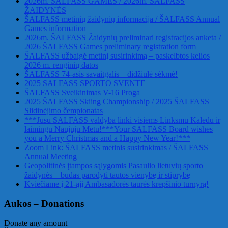
2026m. ŠALFASS GAMES / 2026m. ŠALFASS
ŽAIDYNĖS
ŠALFASS metinių žaidynių informacija / ŠALFASS Annual
Games information
2026m. ŠALFASS Žaidynių preliminari registracijos anketa /
2026 ŠALFASS Games preliminary registration form
ŠALFASS užbaigė metinį susirinkimą – paskelbtos kelios
2026 m. renginių datos
ŠALFASS 74-asis savaitgalis – didžiulė sėkmė!
2025 SALFASS SPORTO SVENTE
ŠALFASS Sveikinimas V-16 Proga
2025 ŠALFASS Skiing Championship / 2025 ŠALFASS
Slidinėjimo čempionatas
***Jusu SALFASS valdyba linki visiems Linksmu Kaledu ir
laimingu Naujuju Metu!***Your SALFASS Board wishes
you a Merry Christmas and a Happy New Year!***
Zoom Link: ŠALFASS metinis susirinkimas / ŠALFASS
Annual Meeting
Geopolitinės įtampos sąlygomis Pasaulio lietuvių sporto
žaidynės – būdas parodyti tautos vienybę ir stiprybę
Kviečiame į 21-ąjį Ambasadorės taurės krepšinio turnyrą!
Aukos – Donations
Donate any amount