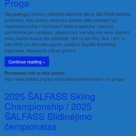
Proga
Šią ypatingą Lietuvos valstybės atkūrimo dieną ŠALFASS valdyba
prisimena, kokį svarbų vaidmenį sportas atliko kovojant už
nepriklausomybę ir formuojant tautinę tapatybę. Lietuvos
sportininkai per varžybas, atkaklumą ir vienybę nuo seno atspindi
mūsų tautos dvasią tiek aikštelėje, tiek už jos ribų. Nuo 1951 m.
ŠALFASS yra lietuviško sporto judėjimo Šiaurės Amerikoje
pagrindas, stiprinantis ryšį su gimtine, …
Continue reading »
Permanent link to this article:
http://www.salfass.org/sportas/salfass-sveikinimas-v-16-proga/
2025 ŠALFASS Skiing
Championship / 2025
ŠALFASS Slidinėjimo
čempionatas