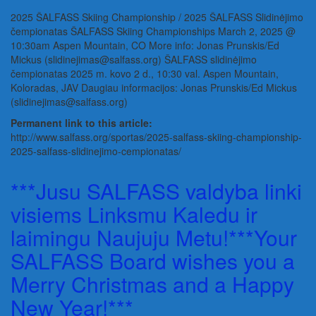
2025 ŠALFASS Skiing Championship / 2025 ŠALFASS Slidinėjimo
čempionatas ŠALFASS Skiing Championships March 2, 2025 @
10:30am Aspen Mountain, CO More info: Jonas Prunskis/Ed
Mickus (slidinejimas@salfass.org) ŠALFASS slidinėjimo
čempionatas 2025 m. kovo 2 d., 10:30 val. Aspen Mountain,
Koloradas, JAV Daugiau informacijos: Jonas Prunskis/Ed Mickus
(slidinejimas@salfass.org)
Permanent link to this article:
http://www.salfass.org/sportas/2025-salfass-skiing-championship-
2025-salfass-slidinejimo-cempionatas/
***Jusu SALFASS valdyba linki
visiems Linksmu Kaledu ir
laimingu Naujuju Metu!***Your
SALFASS Board wishes you a
Merry Christmas and a Happy
New Year!***