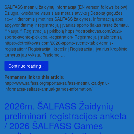
ŠALFASS metinių žaidynių informacija (EN version follows below)
Džiugiai kviečiame visus šiais metais atvykti į Detroitą gegužės
15–17 dienomis į metines ŠALFASS žaidynes. Informaciją apie
apgyvendinimą ir registraciją į įvairias sporto šakas rasite žemiau.
**Naujai** Registracija į pìklbolą https://detroitkovas.com/2026-
sporto-svente-pickleball-registration/ Registracija į stalo tenisą
https://detroitkovas.com/2026-sporto-svente-table-tennis-
registration/ Registracija į krepšinį Registracija į įvairius krepšinio
turnyrus jau vyksta. Prašome …
Continue reading »
Permanent link to this article:
http://www.salfass.org/sportas/salfass-metiniu-zaidyniu-
informacija-salfass-annual-games-information/
2026m. ŠALFASS Žaidynių
preliminari registracijos anketa
/ 2026 ŠALFASS Games