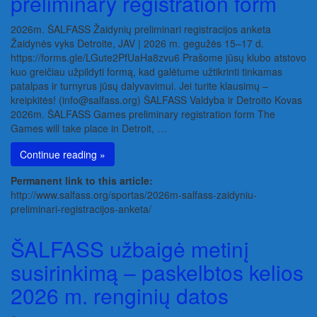
preliminary registration form
2026m. ŠALFASS Žaidynių preliminari registracijos anketa
Žaidynės vyks Detroite, JAV | 2026 m. gegužės 15–17 d.
https://forms.gle/LGute2PfUaHa8zvu6 Prašome jūsų klubo atstovo
kuo greičiau užpildyti formą, kad galėtume užtikrinti tinkamas
patalpas ir turnyrus jūsų dalyvavimui. Jei turite klausimų –
kreipkitės! (info@salfass.org) ŠALFASS Valdyba ir Detroito Kovas
2026m. ŠALFASS Games preliminary registration form The
Games will take place in Detroit, …
Continue reading »
Permanent link to this article:
http://www.salfass.org/sportas/2026m-salfass-zaidyniu-
preliminari-registracijos-anketa/
ŠALFASS užbaigė metinį
susirinkimą – paskelbtos kelios
2026 m. renginių datos