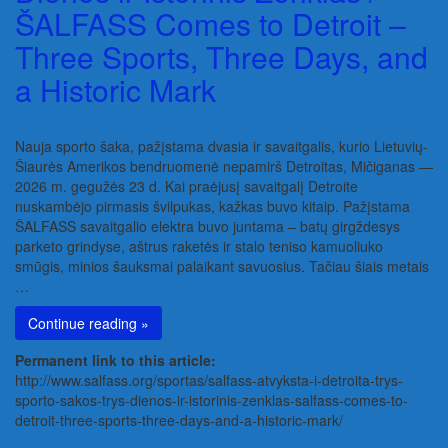
ŠALFASS Comes to Detroit –
Three Sports, Three Days, and
a Historic Mark
Nauja sporto šaka, pažįstama dvasia ir savaitgalis, kurio Lietuvių-
Šiaurės Amerikos bendruomenė nepamirš Detroitas, Mičiganas —
2026 m. gegužės 23 d. Kai praėjusį savaitgalį Detroite
nuskambėjo pirmasis švilpukas, kažkas buvo kitaip. Pažįstama
ŠALFASS savaitgalio elektra buvo juntama – batų girgždesys
parketo grindyse, aštrus raketės ir stalo teniso kamuoliuko
smūgis, minios šauksmai palaikant savuosius. Tačiau šiais metais
…
Continue reading »
Permanent link to this article:
http://www.salfass.org/sportas/salfass-atvyksta-i-detroita-trys-
sporto-sakos-trys-dienos-ir-istorinis-zenklas-salfass-comes-to-
detroit-three-sports-three-days-and-a-historic-mark/