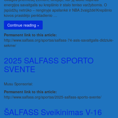
energijos savaitgalis su krepšinio ir stalo teniso varžybomis. O
įspūdžių netrūko – renginyje apsilankė ir NBA žvaigždė!Krepšinio
kovos prasidėjo penktadienio …
Continue reading »
Permanent link to this article:
http://www.salfass.org/sportas/salfass-74-asis-savaitgalis-didziule-
sekme/
2025 SALFASS SPORTO
SVENTE
Musu Sponsoriai:
Permanent link to this article:
http://www.salfass.org/sportas/2025-salfass-sporto-svente/
ŠALFASS Sveikinimas V-16