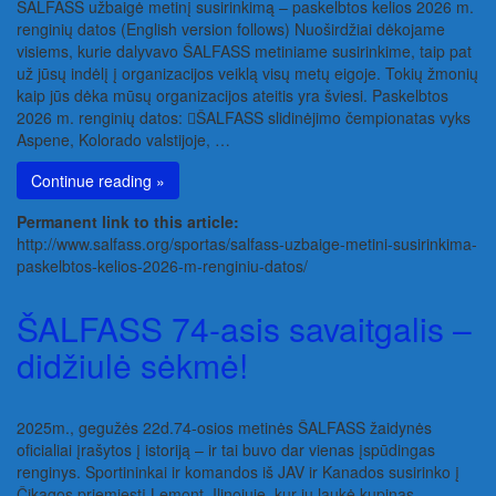
ŠALFASS užbaigė metinį susirinkimą – paskelbtos kelios 2026 m.
renginių datos (English version follows) Nuoširdžiai dėkojame
visiems, kurie dalyvavo ŠALFASS metiniame susirinkime, taip pat
už jūsų indėlį į organizacijos veiklą visų metų eigoje. Tokių žmonių
kaip jūs dėka mūsų organizacijos ateitis yra šviesi. Paskelbtos
2026 m. renginių datos: ŠALFASS slidinėjimo čempionatas vyks
Aspene, Kolorado valstijoje, …
Continue reading »
Permanent link to this article:
http://www.salfass.org/sportas/salfass-uzbaige-metini-susirinkima-
paskelbtos-kelios-2026-m-renginiu-datos/
ŠALFASS 74-asis savaitgalis –
didžiulė sėkmė!
2025m., gegužės 22d.74-osios metinės ŠALFASS žaidynės
oficialiai įrašytos į istoriją – ir tai buvo dar vienas įspūdingas
renginys. Sportininkai ir komandos iš JAV ir Kanados susirinko į
Čikagos priemiestį Lemont, Ilinojuje, kur jų laukė kupinas