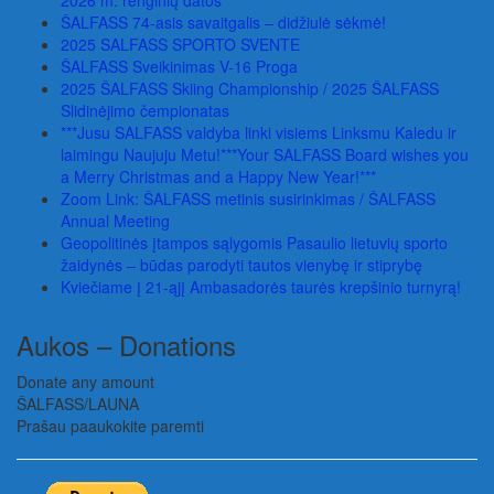
2026 m. renginių datos
ŠALFASS 74-asis savaitgalis – didžiulė sėkmė!
2025 SALFASS SPORTO SVENTE
ŠALFASS Sveikinimas V-16 Proga
2025 ŠALFASS Skiing Championship / 2025 ŠALFASS
Slidinėjimo čempionatas
***Jusu SALFASS valdyba linki visiems Linksmu Kaledu ir
laimingu Naujuju Metu!***Your SALFASS Board wishes you
a Merry Christmas and a Happy New Year!***
Zoom Link: ŠALFASS metinis susirinkimas / ŠALFASS
Annual Meeting
Geopolitinės įtampos sąlygomis Pasaulio lietuvių sporto
žaidynės – būdas parodyti tautos vienybę ir stiprybę
Kviečiame į 21-ąjį Ambasadorės taurės krepšinio turnyrą!
Aukos – Donations
Donate any amount
ŠALFASS/LAUNA
Prašau paaukokite paremti