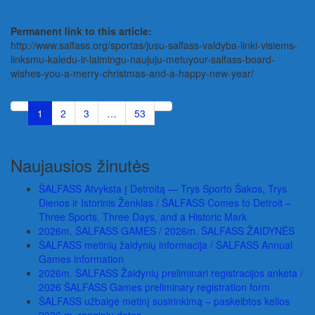
Permanent link to this article:
http://www.salfass.org/sportas/jusu-salfass-valdyba-linki-visiems-
linksmu-kaledu-ir-laimingu-naujuju-metuyour-salfass-board-
wishes-you-a-merry-christmas-and-a-happy-new-year/
1
2
3
…
53
Naujausios žinutės
ŠALFASS Atvyksta į Detroitą — Trys Sporto Šakos, Trys
Dienos ir Istorinis Ženklas / ŠALFASS Comes to Detroit –
Three Sports, Three Days, and a Historic Mark
2026m. ŠALFASS GAMES / 2026m. ŠALFASS ŽAIDYNĖS
ŠALFASS metinių žaidynių informacija / ŠALFASS Annual
Games information
2026m. ŠALFASS Žaidynių preliminari registracijos anketa /
2026 ŠALFASS Games preliminary registration form
ŠALFASS užbaigė metinį susirinkimą – paskelbtos kelios