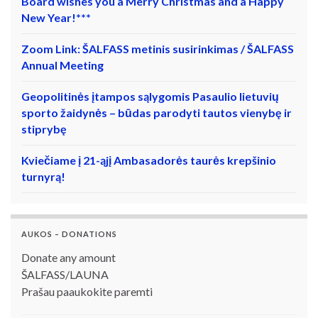
Board wishes you a Merry Christmas and a Happy
New Year!***
Zoom Link: ŠALFASS metinis susirinkimas / ŠALFASS
Annual Meeting
Geopolitinės įtampos sąlygomis Pasaulio lietuvių
sporto žaidynės – būdas parodyti tautos vienybę ir
stiprybę
Kviečiame į 21-ąjį Ambasadorės taurės krepšinio
turnyrą!
AUKOS – DONATIONS
Donate any amount
ŠALFASS/LAUNA
Prašau paaukokite paremti