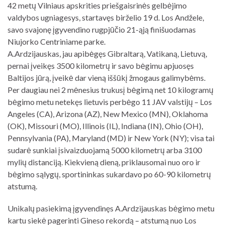
42 metų Vilniaus apskrities priešgaisrinės gelbėjimo
valdybos ugniagesys, startavęs birželio 19 d. Los Andžele,
savo svajonę įgyvendino rugpjūčio 21-ąją finišuodamas
Niujorko Centriniame parke.
A.Ardzijauskas, jau apibėgęs Gibraltarą, Vatikaną, Lietuvą,
pernai įveikęs 3500 kilometrų ir savo bėgimu apjuosęs
Baltijos jūrą, įveikė dar vieną iššūkį žmogaus galimybėms.
Per daugiau nei 2 mėnesius trukusį bėgimą net 10 kilogramų
bėgimo metu netekęs lietuvis perbėgo 11 JAV valstijų – Los
Angeles (CA), Arizona (AZ), New Mexico (MN), Oklahoma
(OK), Missouri (MO), Illinois (IL), Indiana (IN), Ohio (OH),
Pennsylvania (PA), Maryland (MD) ir New York (NY); visa tai
sudarė sunkiai įsivaizduojamą 5000 kilometrų arba 3100
mylių distanciją. Kiekvieną dieną, priklausomai nuo oro ir
bėgimo sąlygų, sportininkas sukardavo po 60-90 kilometrų
atstumą.
Unikalų pasiekimą įgyvendinęs A.Ardzijauskas bėgimo metu
kartu siekė pagerinti Gineso rekordą – atstumą nuo Los