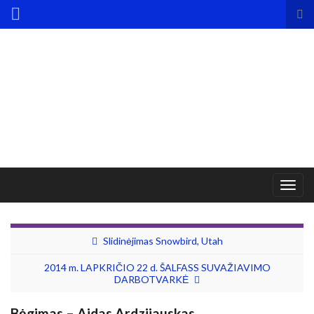
Tog
sea
for
Togg
navig
Slidinėjimas Snowbird, Utah
2014 m. LAPKRIČIO 22 d. ŠALFASS SUVAŽIAVIMO
DARBOTVARKĖ
Bėgimas – Aidas Ardzijauskas