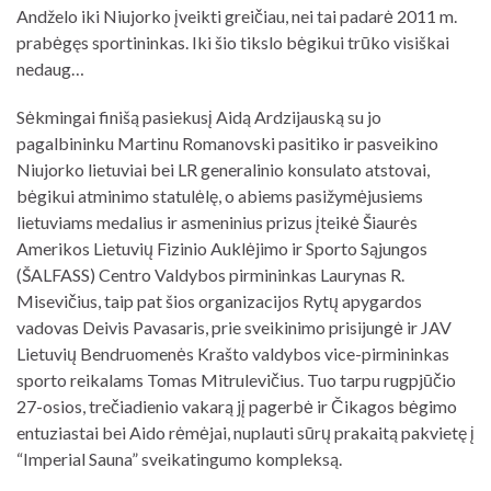
Andželo iki Niujorko įveikti greičiau, nei tai padarė 2011 m.
prabėgęs sportininkas. Iki šio tikslo bėgikui trūko visiškai
nedaug…
Sėkmingai finišą pasiekusį Aidą Ardzijauską su jo
pagalbininku Martinu Romanovski pasitiko ir pasveikino
Niujorko lietuviai bei LR generalinio konsulato atstovai,
bėgikui atminimo statulėlę, o abiems pasižymėjusiems
lietuviams medalius ir asmeninius prizus įteikė Šiaurės
Amerikos Lietuvių Fizinio Auklėjimo ir Sporto Sąjungos
(ŠALFASS) Centro Valdybos pirmininkas Laurynas R.
Misevičius, taip pat šios organizacijos Rytų apygardos
vadovas Deivis Pavasaris, prie sveikinimo prisijungė ir JAV
Lietuvių Bendruomenės Krašto valdybos vice-pirmininkas
sporto reikalams Tomas Mitrulevičius. Tuo tarpu rugpjūčio
27-osios, trečiadienio vakarą jį pagerbė ir Čikagos bėgimo
entuziastai bei Aido rėmėjai, nuplauti sūrų prakaitą pakvietę į
“Imperial Sauna” sveikatingumo kompleksą.