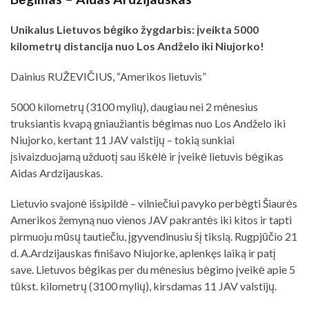
Unikalus Lietuvos bėgiko žygdarbis: įveikta 5000
kilometrų distancija nuo Los Andželo iki Niujorko!
Dainius RUŽEVIČIUS, “Amerikos lietuvis”
5000 kilometrų (3100 mylių), daugiau nei 2 mėnesius
truksiantis kvapą gniaužiantis bėgimas nuo Los Andželo iki
Niujorko, kertant 11 JAV valstijų – tokią sunkiai
įsivaizduojamą užduotį sau iškėlė ir įveikė lietuvis bėgikas
Aidas Ardzijauskas.
Lietuvio svajonė išsipildė – vilniečiui pavyko perbėgti Šiaurės
Amerikos žemyną nuo vienos JAV pakrantės iki kitos ir tapti
pirmuoju mūsų tautiečiu, įgyvendinusiu šį tikslą. Rugpjūčio 21
d. A.Ardzijauskas finišavo Niujorke, aplenkęs laiką ir patį
save. Lietuvos bėgikas per du mėnesius bėgimo įveikė apie 5
tūkst. kilometrų (3100 mylių), kirsdamas 11 JAV valstijų.