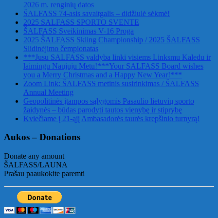
2026 m. renginių datos
ŠALFASS 74-asis savaitgalis – didžiulė sėkmė!
2025 SALFASS SPORTO SVENTE
ŠALFASS Sveikinimas V-16 Proga
2025 ŠALFASS Skiing Championship / 2025 ŠALFASS
Slidinėjimo čempionatas
***Jusu SALFASS valdyba linki visiems Linksmu Kaledu ir
laimingu Naujuju Metu!***Your SALFASS Board wishes
you a Merry Christmas and a Happy New Year!***
Zoom Link: ŠALFASS metinis susirinkimas / ŠALFASS
Annual Meeting
Geopolitinės įtampos sąlygomis Pasaulio lietuvių sporto
žaidynės – būdas parodyti tautos vienybę ir stiprybę
Kviečiame į 21-ąjį Ambasadorės taurės krepšinio turnyrą!
Aukos – Donations
Donate any amount
ŠALFASS/LAUNA
Prašau paaukokite paremti