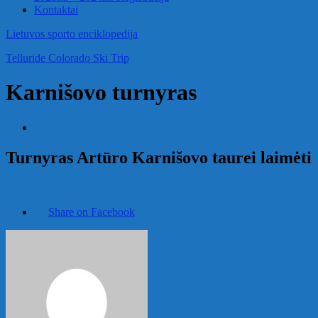
Kontaktai
Lietuvos sporto enciklopedija
Telluride Colorado Ski Trip
Karnišovo turnyras
Turnyras Artūro Karnišovo taurei laimėti
Share on Facebook