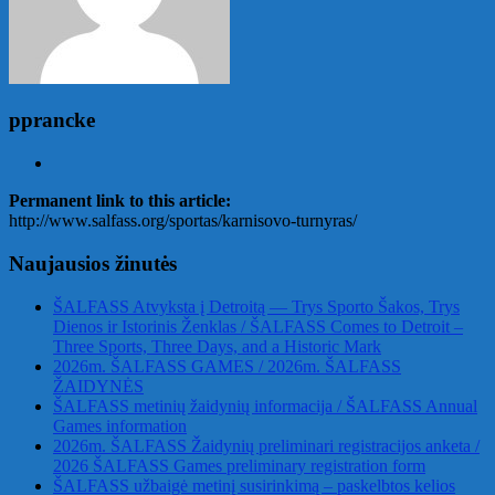
pprancke
Permanent link to this article:
http://www.salfass.org/sportas/karnisovo-turnyras/
Naujausios žinutės
ŠALFASS Atvyksta į Detroitą — Trys Sporto Šakos, Trys
Dienos ir Istorinis Ženklas / ŠALFASS Comes to Detroit –
Three Sports, Three Days, and a Historic Mark
2026m. ŠALFASS GAMES / 2026m. ŠALFASS
ŽAIDYNĖS
ŠALFASS metinių žaidynių informacija / ŠALFASS Annual
Games information
2026m. ŠALFASS Žaidynių preliminari registracijos anketa /
2026 ŠALFASS Games preliminary registration form
ŠALFASS užbaigė metinį susirinkimą – paskelbtos kelios