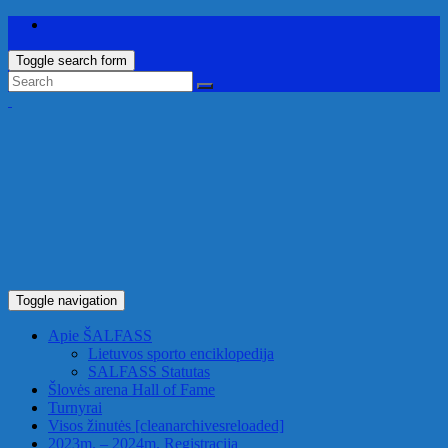
Toggle search form
Toggle navigation
Apie ŠALFASS
Lietuvos sporto enciklopedija
SALFASS Statutas
Šlovės arena
Hall of Fame
Turnyrai
Visos žinutės
[cleanarchivesreloaded]
2023m. – 2024m. Registracija