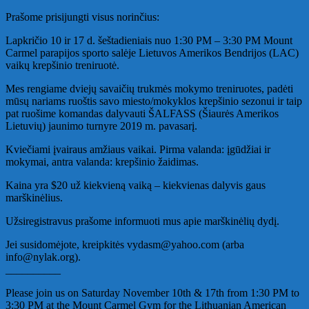
Prašome prisijungti visus norinčius:
Lapkričio 10 ir 17 d. šeštadieniais nuo 1:30 PM – 3:30 PM Mount
Carmel parapijos sporto salėje Lietuvos Amerikos Bendrijos (
LAC
)
vaikų krepšinio treniruotė.
Mes rengiame dviejų savaičių trukmės mokymo treniruotes, padėti
mūsų nariams ruoštis savo miesto/mokyklos krepšinio sezonui ir taip
pat ruošime komandas dalyvauti Š
ALFASS
(Šiaurės Amerikos
Lietuvių) jaunimo turnyre 2019 m. pavasarį.
Kviečiami įvairaus amžiaus vaikai. Pirma valanda: įgūdžiai ir
mokymai, antra valanda: krepšinio žaidimas.
Kaina yra $20 už kiekvieną vaiką – kiekvienas dalyvis gaus
marškinėlius.
Užsiregistravus prašome informuoti mus apie marškinėlių dydį.
Jei susidomėjote, kreipkitės vydasm@yahoo.com (arba
info@nylak.org).
__________
Please join us on Saturday November 10th & 17th from 1:30 PM to
3:30 PM at the Mount Carmel Gym for the Lithuanian American