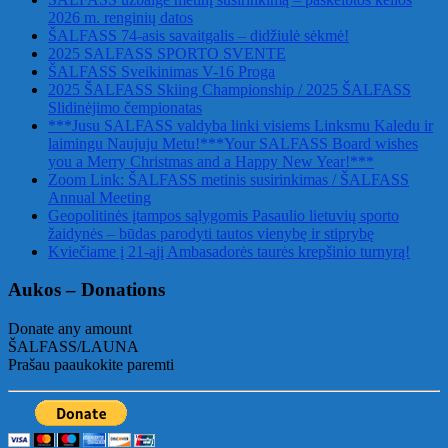
2026 m. renginių datos
ŠALFASS 74-asis savaitgalis – didžiulė sėkmė!
2025 SALFASS SPORTO SVENTE
ŠALFASS Sveikinimas V-16 Proga
2025 ŠALFASS Skiing Championship / 2025 ŠALFASS
Slidinėjimo čempionatas
***Jusu SALFASS valdyba linki visiems Linksmu Kaledu ir
laimingu Naujuju Metu!***Your SALFASS Board wishes
you a Merry Christmas and a Happy New Year!***
Zoom Link: ŠALFASS metinis susirinkimas / ŠALFASS
Annual Meeting
Geopolitinės įtampos sąlygomis Pasaulio lietuvių sporto
žaidynės – būdas parodyti tautos vienybę ir stiprybę
Kviečiame į 21-ąjį Ambasadorės taurės krepšinio turnyrą!
Aukos – Donations
Donate any amount
ŠALFASS/LAUNA
Prašau paaukokite paremti