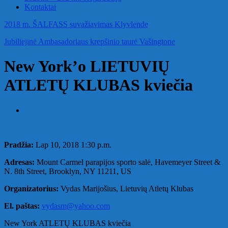
Kontaktai
2018 m. ŠALFASS suvažiavimas Klyvlende
Jubiliejinė Ambasadoriaus krepšinio taurė Vašingtone
New York’o LIETUVIŲ
ATLETŲ KLUBAS kviečia
Pradžia:
Lap 10, 2018 1:30 p.m.
Adresas:
Mount Carmel parapijos sporto salė, Havemeyer Street &
N. 8th Street, Brooklyn, NY 11211, US
Organizatorius:
Vydas Marijošius, Lietuvių Atletų Klubas
El. paštas:
vydasm@yahoo.com
New York ATLETŲ
KLUBAS
kviečia