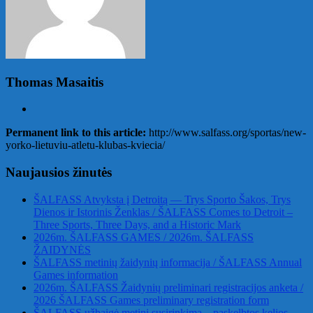
Thomas Masaitis
Permanent link to this article:
http://www.salfass.org/sportas/new-
yorko-lietuviu-atletu-klubas-kviecia/
Naujausios žinutės
ŠALFASS Atvyksta į Detroitą — Trys Sporto Šakos, Trys
Dienos ir Istorinis Ženklas / ŠALFASS Comes to Detroit –
Three Sports, Three Days, and a Historic Mark
2026m. ŠALFASS GAMES / 2026m. ŠALFASS
ŽAIDYNĖS
ŠALFASS metinių žaidynių informacija / ŠALFASS Annual
Games information
2026m. ŠALFASS Žaidynių preliminari registracijos anketa /
2026 ŠALFASS Games preliminary registration form
ŠALFASS užbaigė metinį susirinkimą – paskelbtos kelios