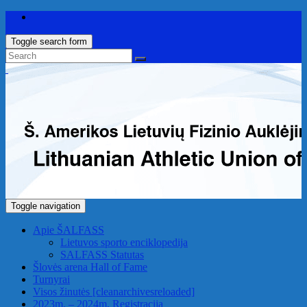
Toggle search form
Toggle navigation
Apie ŠALFASS
Lietuvos sporto enciklopedija
SALFASS Statutas
Šlovės arena
Hall of Fame
Turnyrai
Visos žinutės
[cleanarchivesreloaded]
2023m. – 2024m. Registracija