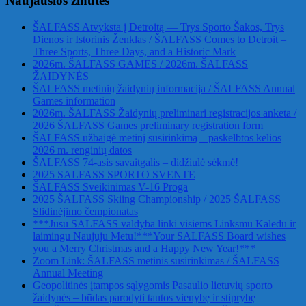
Naujausios žinutės
ŠALFASS Atvyksta į Detroitą — Trys Sporto Šakos, Trys
Dienos ir Istorinis Ženklas / ŠALFASS Comes to Detroit –
Three Sports, Three Days, and a Historic Mark
2026m. ŠALFASS GAMES / 2026m. ŠALFASS
ŽAIDYNĖS
ŠALFASS metinių žaidynių informacija / ŠALFASS Annual
Games information
2026m. ŠALFASS Žaidynių preliminari registracijos anketa /
2026 ŠALFASS Games preliminary registration form
ŠALFASS užbaigė metinį susirinkimą – paskelbtos kelios
2026 m. renginių datos
ŠALFASS 74-asis savaitgalis – didžiulė sėkmė!
2025 SALFASS SPORTO SVENTE
ŠALFASS Sveikinimas V-16 Proga
2025 ŠALFASS Skiing Championship / 2025 ŠALFASS
Slidinėjimo čempionatas
***Jusu SALFASS valdyba linki visiems Linksmu Kaledu ir
laimingu Naujuju Metu!***Your SALFASS Board wishes
you a Merry Christmas and a Happy New Year!***
Zoom Link: ŠALFASS metinis susirinkimas / ŠALFASS
Annual Meeting
Geopolitinės įtampos sąlygomis Pasaulio lietuvių sporto
žaidynės – būdas parodyti tautos vienybę ir stiprybę