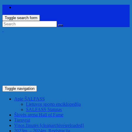
Toggle search form
Toggle navigation
Apie ŠALFASS
Lietuvos sporto enciklopedija
SALFASS Statutas
Šlovės arena
Hall of Fame
Turnyrai
Visos žinutės
[cleanarchivesreloaded]
2023m. – 2024m. Registracija