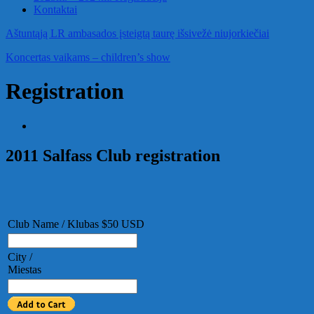
Kontaktai
Aštuntąją LR ambasados įsteigtą taurę išsivežė niujorkiečiai
Koncertas vaikams – children’s show
Registration
2011 Salfass Club registration
Club Name / Klubas $50 USD
City /
Miestas