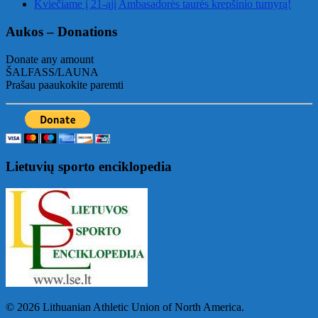
Kviečiame į 21-ąjį Ambasadorės taurės krepšinio turnyrą!
Aukos – Donations
Donate any amount
ŠALFASS/LAUNA
Prašau paaukokite paremti
Lietuvių sporto enciklopedia
© 2026 Lithuanian Athletic Union of North America.