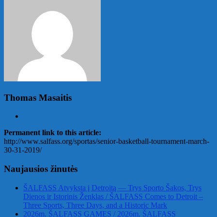
Thomas Masaitis
Permanent link to this article:
http://www.salfass.org/sportas/senior-basketball-tournament-march-
30-31-2019/
Naujausios žinutės
ŠALFASS Atvyksta į Detroitą — Trys Sporto Šakos, Trys
Dienos ir Istorinis Ženklas / ŠALFASS Comes to Detroit –
Three Sports, Three Days, and a Historic Mark
2026m. ŠALFASS GAMES / 2026m. ŠALFASS