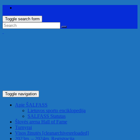
Toggle search form
Toggle navigation
Apie ŠALFASS
Lietuvos sporto enciklopedija
SALFASS Statutas
Šlovės arena
Hall of Fame
Turnyrai
Visos žinutės
[cleanarchivesreloaded]
2023m. – 2024m. Registracija