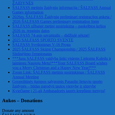
ŽAIDYNĖS
ŠALFASS metinių žaidynių informacija / ŠALFASS Annual
Games information
2026m. ŠALFASS Žaidynių preliminari registracijos anketa /
2026 ŠALFASS Games preliminary registration form
ŠALFASS užbaigė metinį susirinkimą – paskelbtos kelios
2026 m. renginių datos
ŠALFASS 74-asis savaitgalis – didžiulė sėkmė!
2025 SALFASS SPORTO SVENTE
ŠALFASS Sveikinimas V-16 Proga
2025 ŠALFASS Skiing Championship / 2025 ŠALFASS
Slidinėjimo čempionatas
***Jusu SALFASS valdyba linki visiems Linksmu Kaledu ir
laimingu Naujuju Metu!***Your SALFASS Board wishes
you a Merry Christmas and a Happy New Year!***
Zoom Link: ŠALFASS metinis susirinkimas / ŠALFASS
Annual Meeting
Geopolitinės įtampos sąlygomis Pasaulio lietuvių sporto
žaidynės – būdas parodyti tautos vienybę ir stiprybę
Kviečiame į 21-ąjį Ambasadorės taurės krepšinio turnyrą!
Aukos – Donations
Donate any amount