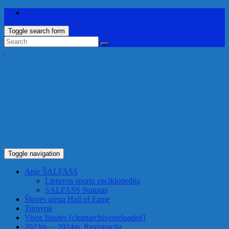
Toggle search form
Toggle navigation
Apie ŠALFASS
Lietuvos sporto enciklopedija
SALFASS Statutas
Šlovės arena
Hall of Fame
Turnyrai
Visos žinutės
[cleanarchivesreloaded]
2023m. – 2024m. Registracija