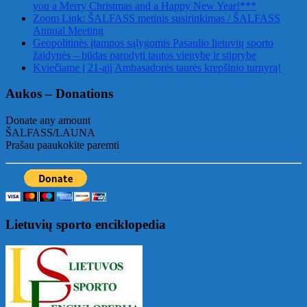
you a Merry Christmas and a Happy New Year!***
Zoom Link: ŠALFASS metinis susirinkimas / ŠALFASS
Annual Meeting
Geopolitinės įtampos sąlygomis Pasaulio lietuvių sporto
žaidynės – būdas parodyti tautos vienybę ir stiprybę
Kviečiame į 21-ąjį Ambasadorės taurės krepšinio turnyrą!
Aukos – Donations
Donate any amount
ŠALFASS/LAUNA
Prašau paaukokite paremti
Lietuvių sporto enciklopedia