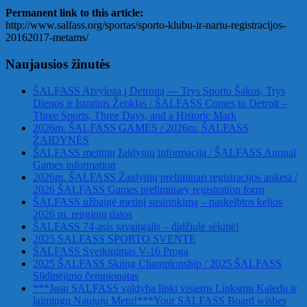
Permanent link to this article:
http://www.salfass.org/sportas/sporto-klubu-ir-nariu-registracijos-
20162017-metams/
Naujausios žinutės
ŠALFASS Atvyksta į Detroitą — Trys Sporto Šakos, Trys
Dienos ir Istorinis Ženklas / ŠALFASS Comes to Detroit –
Three Sports, Three Days, and a Historic Mark
2026m. ŠALFASS GAMES / 2026m. ŠALFASS
ŽAIDYNĖS
ŠALFASS metinių žaidynių informacija / ŠALFASS Annual
Games information
2026m. ŠALFASS Žaidynių preliminari registracijos anketa /
2026 ŠALFASS Games preliminary registration form
ŠALFASS užbaigė metinį susirinkimą – paskelbtos kelios
2026 m. renginių datos
ŠALFASS 74-asis savaitgalis – didžiulė sėkmė!
2025 SALFASS SPORTO SVENTE
ŠALFASS Sveikinimas V-16 Proga
2025 ŠALFASS Skiing Championship / 2025 ŠALFASS
Slidinėjimo čempionatas
***Jusu SALFASS valdyba linki visiems Linksmu Kaledu ir
laimingu Naujuju Metu!***Your SALFASS Board wishes