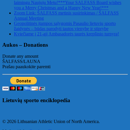
laimingu Naujuju Metu!***Your SALFASS Board wishes
you a Merry Christmas and a Happy New Year!***
Zoom Link: ŠALFASS metinis susirinkimas / ŠALFASS
Annual Meeting
Geopolitinės įtampos sąlygomis Pasaulio lietuvių sporto
žaidynės – būdas parodyti tautos vienybę ir stiprybę
Kviečiame į 21-ąjį Ambasadorės taurės krepšinio turnyrą!
Aukos – Donations
Donate any amount
ŠALFASS/LAUNA
Prašau paaukokite paremti
Lietuvių sporto enciklopedia
© 2026 Lithuanian Athletic Union of North America.