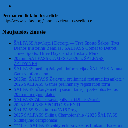
Permanent link to this article:
http://www.salfass.org/sportas/veteranus-sveikina/
Naujausios žinutės
ŠALFASS Atvyksta į Detroitą — Trys Sporto Šakos, Trys
Dienos ir Istorinis Ženklas / ŠALFASS Comes to Detroit –
Three Sports, Three Days, and a Historic Mark
2026m. ŠALFASS GAMES / 2026m. ŠALFASS
ŽAIDYNĖS
ŠALFASS metinių žaidynių informacija / ŠALFASS Annual
Games information
2026m. ŠALFASS Žaidynių preliminari registracijos anketa /
2026 ŠALFASS Games preliminary registration form
ŠALFASS užbaigė metinį susirinkimą – paskelbtos kelios
2026 m. renginių datos
ŠALFASS 74-asis savaitgalis – didžiulė sėkmė!
2025 SALFASS SPORTO SVENTE
ŠALFASS Sveikinimas V-16 Proga
2025 ŠALFASS Skiing Championship / 2025 ŠALFASS
Slidinėjimo čempionatas
***Jusu SALFASS valdyba linki visiems Linksmu Kaledu ir