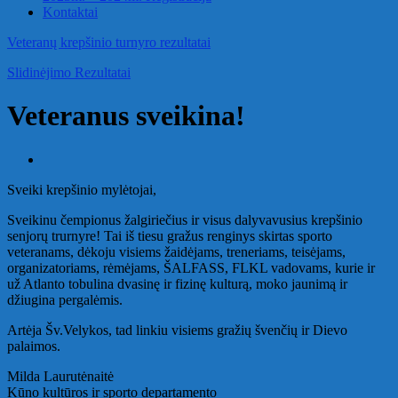
Kontaktai
Veteranų krepšinio turnyro rezultatai
Slidinėjimo Rezultatai
Veteranus sveikina!
Sveiki krepšinio mylėtojai,
Sveikinu čempionus žalgiriečius ir visus dalyvavusius krepšinio
senjorų trurnyre! Tai iš tiesu gražus renginys skirtas sporto
veteranams, dėkoju visiems žaidėjams, treneriams, teisėjams,
organizatoriams, rėmėjams, ŠALFASS, FLKL vadovams, kurie ir
už Atlanto tobulina dvasinę ir fizinę kulturą, moko jaunimą ir
džiugina pergalėmis.
Artėja Šv.Velykos, tad linkiu visiems gražių švenčių ir Dievo
palaimos.
Milda Laurutėnaitė
Kūno kultūros ir sporto departamento