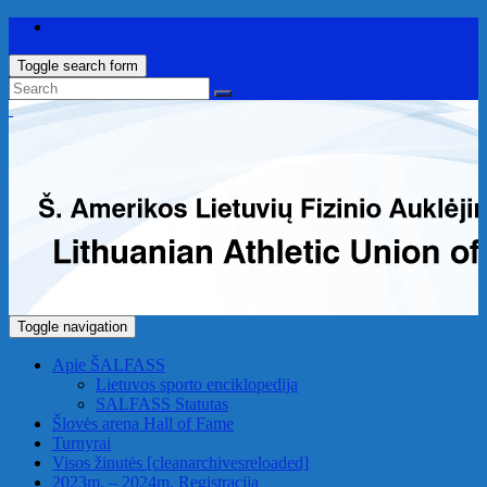
Toggle search form
Toggle navigation
Apie ŠALFASS
Lietuvos sporto enciklopedija
SALFASS Statutas
Šlovės arena
Hall of Fame
Turnyrai
Visos žinutės
[cleanarchivesreloaded]
2023m. – 2024m. Registracija