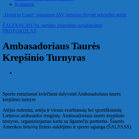
Kontaktai
„Hood to Coast“ maratone JAV lietuviai išvystė rekordinį greitį
ŠALFASS 2017m. metinio visuotinio suvažiavimo
PROTOKOLAS
Ambasadoriaus Taurės
Krepšinio Turnyras
Sporto entuziastai kviečiami dalyvauti Ambasadoriaus taurės
krepšinio turnyre
Atėjus rudeniui, artėja ir vienas svarbiausių bei sportiškiausių
Lietuvos ambasados renginių- Ambasadoriaus taurės krepšinio
turnyras, organizuojamas kartu su ilgamečiu partneriu- Šiaurės
Amerikos lietuvių fizinio auklėjimo ir sporto sąjunga (ŠALFASS).