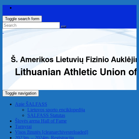
Toggle search form
Toggle navigation
Apie ŠALFASS
Lietuvos sporto enciklopedija
SALFASS Statutas
Šlovės arena
Hall of Fame
Turnyrai
Visos žinutės
[cleanarchivesreloaded]
2023m. – 2024m. Registracija