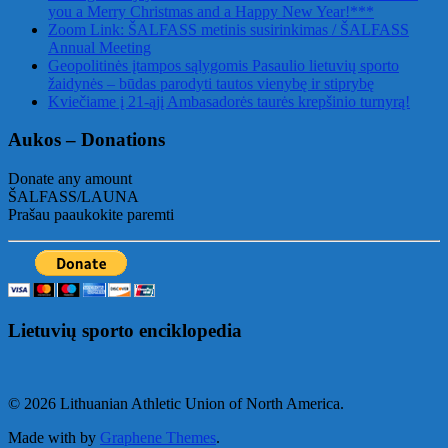
you a Merry Christmas and a Happy New Year!***
Zoom Link: ŠALFASS metinis susirinkimas / ŠALFASS
Annual Meeting
Geopolitinės įtampos sąlygomis Pasaulio lietuvių sporto
žaidynės – būdas parodyti tautos vienybę ir stiprybę
Kviečiame į 21-ąjį Ambasadorės taurės krepšinio turnyrą!
Aukos – Donations
Donate any amount
ŠALFASS/LAUNA
Prašau paaukokite paremti
Lietuvių sporto enciklopedia
© 2026 Lithuanian Athletic Union of North America.
Made with
by
Graphene Themes
.