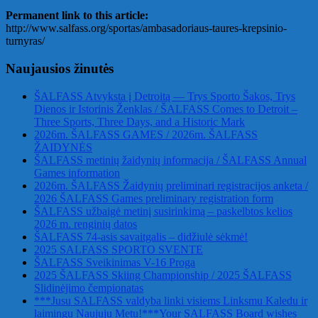
Permanent link to this article:
http://www.salfass.org/sportas/ambasadoriaus-taures-krepsinio-
turnyras/
Naujausios žinutės
ŠALFASS Atvyksta į Detroitą — Trys Sporto Šakos, Trys
Dienos ir Istorinis Ženklas / ŠALFASS Comes to Detroit –
Three Sports, Three Days, and a Historic Mark
2026m. ŠALFASS GAMES / 2026m. ŠALFASS
ŽAIDYNĖS
ŠALFASS metinių žaidynių informacija / ŠALFASS Annual
Games information
2026m. ŠALFASS Žaidynių preliminari registracijos anketa /
2026 ŠALFASS Games preliminary registration form
ŠALFASS užbaigė metinį susirinkimą – paskelbtos kelios
2026 m. renginių datos
ŠALFASS 74-asis savaitgalis – didžiulė sėkmė!
2025 SALFASS SPORTO SVENTE
ŠALFASS Sveikinimas V-16 Proga
2025 ŠALFASS Skiing Championship / 2025 ŠALFASS
Slidinėjimo čempionatas
***Jusu SALFASS valdyba linki visiems Linksmu Kaledu ir
laimingu Naujuju Metu!***Your SALFASS Board wishes