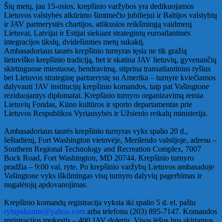
Šių metų, jau 15-osios, krepšinio varžybos yra dedikuojamos
Lietuvos valstybės atkūrimo šimtmečio jubiliejui ir Baltijos valstybių
ir JAV partnerystės chartijos, atlikusios reikšmingą vaidmenį
Lietuvai, Latvijai ir Estijai siekiant strateginių euroatlantinės
integracijos tikslų, dvidešimties metų sukaktį.
Ambasadoriaus taurės krepšinio turnyras tęsia ne tik gražią
lietuviško krepšinio tradiciją, bet ir skatina JAV lietuvių, gyvenančių
skirtinguose miestuose, bendravimą, stiprina transatlantinius ryšius
bei Lietuvos strateginę partnerystę su Amerika – turnyre kviečiamos
dalyvauti JAV institucijų krepšinio komandos, taip pat Vašingtone
reziduojantys diplomatai. Krepšinio turnyro organizavimą remia
Lietuvių Fondas, Kūno kultūros ir sporto departamentas prie
Lietuvos Respublikos Vyriausybės ir Užsienio reikalų ministerija.
Ambasadoriaus taurės krepšinio turnyras vyks spalio 20 d.,
šeštadienį, Fort Washington vietovėje, Merilendo valstijoje, adresu –
Southern Regional Technology and Recreation Complex, 7007
Bock Road, Fort Washington, MD 20744. Krepšinio turnyro
pradžia – 9:00 val. ryte. Po krepšinio varžybų Lietuvos ambasadoje
Vašingtone vyks iškilmingas visų turnyro dalyvių pagerbimas ir
nugalėtojų apdovanojimas.
Krepšinio komandų registracija vyksta iki spalio 5 d. el. paštu
rytupakrante@yahoo.com
arba telefonu (203) 895-7147. Komandos
registracijos mokestis – 400 JAV dolerių. Visos lėšos bus skiriamos