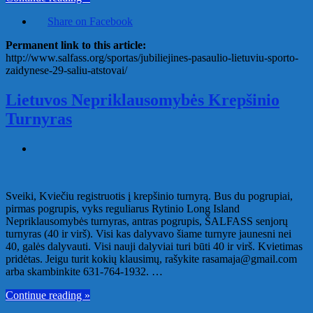
Share on Facebook
Permanent link to this article:
http://www.salfass.org/sportas/jubiliejines-pasaulio-lietuviu-sporto-
zaidynese-29-saliu-atstovai/
Lietuvos Nepriklausomybės Krepšinio
Turnyras
Sveiki, Kviečiu registruotis į krepšinio turnyrą. Bus du pogrupiai,
pirmas pogrupis, vyks reguliarus Rytinio Long Island
Nepriklausomybės turnyras, antras pogrupis, ŠALFASS senjorų
turnyras (40 ir virš). Visi kas dalyvavo šiame turnyre jaunesni nei
40, galės dalyvauti. Visi nauji dalyviai turi būti 40 ir virš. Kvietimas
pridėtas. Jeigu turit kokių klausimų, rašykite rasamaja@gmail.com
arba skambinkite 631-764-1932. …
Continue reading »