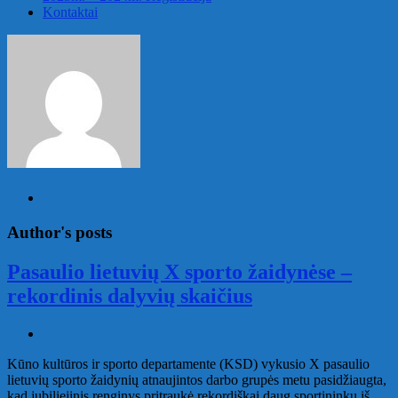
Kontaktai
Author's posts
Pasaulio lietuvių X sporto žaidynėse –
rekordinis dalyvių skaičius
Kūno kultūros ir sporto departamente (KSD) vykusio X pasaulio
lietuvių sporto žaidynių atnaujintos darbo grupės metu pasidžiaugta,
kad jubiliejinis renginys pritraukė rekordiškai daug sportininkų iš