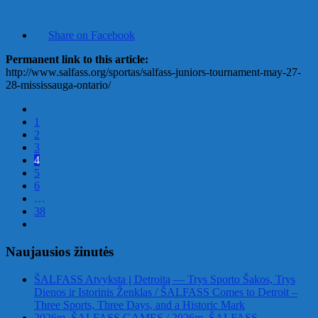
Share on Facebook
Permanent link to this article:
http://www.salfass.org/sportas/salfass-juniors-tournament-may-27-
28-mississauga-ontario/
1
2
3
4
5
6
…
38
Naujausios žinutės
ŠALFASS Atvyksta į Detroitą — Trys Sporto Šakos, Trys
Dienos ir Istorinis Ženklas / ŠALFASS Comes to Detroit –
Three Sports, Three Days, and a Historic Mark
2026m. ŠALFASS GAMES / 2026m. ŠALFASS