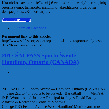
Krasnicko, savanoriai ieškomi į 6 veiklos sritis – varžybų ir renginių
organizavimo, transporto, maitinimo, akreditacijos ir darbo su
delegacijomis. „Kol kas tarp …
Continue reading »
Share on Facebook
Permanent link to this article:
http://www.salfass.org/sportas/pasaulio-lietuviu-sporto-zaidynese-
dar-70-vietu-savanoriams/
2017 ŠALFASS Sporto Šventė —
Hamilton, Ontario (CANADA)
2017 ŠALFASS Sporto Šventė — Hamilton, Ontario (CANADA)
— June 2nd to 4th Sports to be played: Basketball — Men’s A
& B, Women’s and Junior A Principal facility is David Braley
Athletic & Recreation Centre at Mohawk
College (135 Fennell Avenue West, Hamilton) Men’s teams must