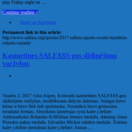
play Friday night on …
Continue reading »
Share on Facebook
Permanent link to this article:
http://www.salfass.org/sportas/2017-salfass-sporto-svente-hamilton-
ontario-canada/
Kasmetines SALFASS-gos slidinėjimo
varžybos
Vasario 2, 2017 vyko Aspen, Kolorado kasmetines SALFASS-gos
slidinėjimo varžybas, modifikuotas didysis slalomas. Sniegas buvo
kietas ir buvo šiek tiek apsiniaukę. Nuotaikos buvo geriausios,
rezultatai žemiau. Absoliutus laimėtojai vyrai kaire į dešine:
Ambasadorius Rolandas Kriščiūnas bronzo medalis, daktaras Jonas
Prunskis aukso medalis, Edvardas Mickus sidabro medalis. Žemiau
kaire į dešine medalistai kaire į dešine: Juozas …