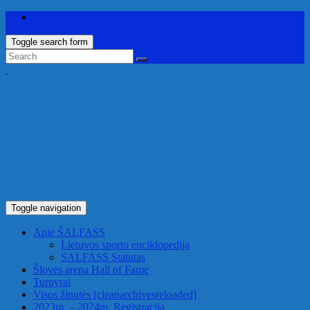
Toggle search form
Toggle navigation
Apie ŠALFASS
Lietuvos sporto enciklopedija
SALFASS Statutas
Šlovės arena
Hall of Fame
Turnyrai
Visos žinutės
[cleanarchivesreloaded]
2023m. – 2024m. Registracija