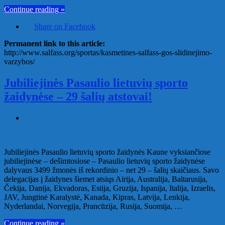
Continue reading »
Share on Facebook
Permanent link to this article:
http://www.salfass.org/sportas/kasmetines-salfass-gos-slidinejimo-
varzybos/
Jubiliejinės Pasaulio lietuvių sporto
žaidynėse – 29 šalių atstovai!
Jubiliejinės Pasaulio lietuvių sporto žaidynės Kaune vyksiančiose
jubiliejinėse – dešimtosiose – Pasaulio lietuvių sporto žaidynėse
dalyvaus 3499 žmonės iš rekordinio – net 29 – šalių skaičiaus. Savo
delegacijas į žaidynes šiemet atsiųs Airija, Australija, Baltarusija,
Čekija, Danija, Ekvadoras, Estija, Gruzija, Ispanija, Italija, Izraelis,
JAV, Jungtinė Karalystė, Kanada, Kipras, Latvija, Lenkija,
Nyderlandai, Norvegija, Prancūzija, Rusija, Suomija, …
Continue reading »