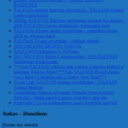
ŽAIDYNĖS
ŠALFASS metinių žaidynių informacija / ŠALFASS Annual
Games information
2026m. ŠALFASS Žaidynių preliminari registracijos anketa /
2026 ŠALFASS Games preliminary registration form
ŠALFASS užbaigė metinį susirinkimą – paskelbtos kelios
2026 m. renginių datos
ŠALFASS 74-asis savaitgalis – didžiulė sėkmė!
2025 SALFASS SPORTO SVENTE
ŠALFASS Sveikinimas V-16 Proga
2025 ŠALFASS Skiing Championship / 2025 ŠALFASS
Slidinėjimo čempionatas
***Jusu SALFASS valdyba linki visiems Linksmu Kaledu ir
laimingu Naujuju Metu!***Your SALFASS Board wishes
you a Merry Christmas and a Happy New Year!***
Zoom Link: ŠALFASS metinis susirinkimas / ŠALFASS
Annual Meeting
Geopolitinės įtampos sąlygomis Pasaulio lietuvių sporto
žaidynės – būdas parodyti tautos vienybę ir stiprybę
Kviečiame į 21-ąjį Ambasadorės taurės krepšinio turnyrą!
Aukos – Donations
Donate any amount