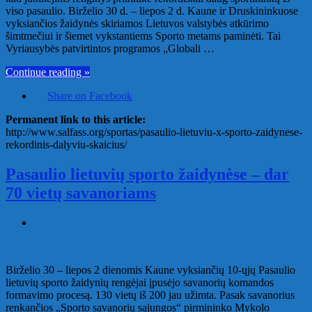
viso pasaulio. Birželio 30 d. – liepos 2 d. Kaune ir Druskininkuose
vyksiančios žaidynės skiriamos Lietuvos valstybės atkūrimo
šimtmečiui ir šiemet vykstantiems Sporto metams paminėti. Tai
Vyriausybės patvirtintos programos „Globali …
Continue reading »
Share on Facebook
Permanent link to this article:
http://www.salfass.org/sportas/pasaulio-lietuviu-x-sporto-zaidynese-
rekordinis-dalyviu-skaicius/
Pasaulio lietuvių sporto žaidynėse – dar
70 vietų savanoriams
Birželio 30 – liepos 2 dienomis Kaune vyksiančių 10-ųjų Pasaulio
lietuvių sporto žaidynių rengėjai įpusėjo savanorių komandos
formavimo procesą. 130 vietų iš 200 jau užimta. Pasak savanorius
renkančios „Sporto savanorių sąjungos“ pirmininko Mykolo