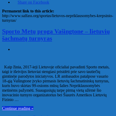
Share on Facebook
Permanent link to this article:
http://www.salfass.org/sportas/lietuvos-nepriklausomybes-krepsinio-
turnyras/
Sporto Metų proga Vašingtone – lietuvių
šachmatų turnyras
Kaip žinia, 2017-ieji Lietuvoje oficialiai pavadinti Sporto metais,
taigi ir išeivijos lietuviai stengiasi prisidėti prie savo tautiečių
gimtinėje parodytos iniciatyvos. LR ambasados patalpose vasario
18-ąją Vašingtone įvyko pirmasis lietuvių šachmatininkų turnyras,
kuris buvo skirtas 99-osioms mūsų šalies Nepriklausomybės
metinėms pažymėti. Suaugusiųjų tarpe pirmą vietą užėmė šio
inovacinio turnyro organizatorius bei Šiaurės Amerikos Lietuvių
Fizinio …
Continue reading »