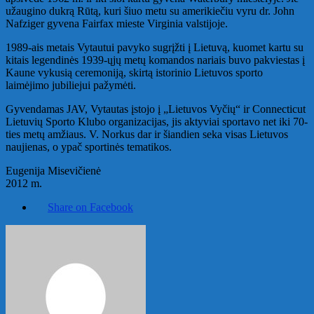
užaugino dukrą Rūtą, kuri šiuo metu su amerikiečiu vyru dr. John
Nafziger gyvena Fairfax mieste Virginia valstijoje.
1989-ais metais Vytautui pavyko sugrįžti į Lietuvą, kuomet kartu su
kitais legendinės 1939-ųjų metų komandos nariais buvo pakviestas į
Kaune vykusią ceremoniją, skirtą istorinio Lietuvos sporto
laimėjimo jubiliejui pažymėti.
Gyvendamas JAV, Vytautas įstojo į „Lietuvos Vyčių“ ir Connecticut
Lietuvių Sporto Klubo organizacijas, jis aktyviai sportavo net iki 70-
ties metų amžiaus. V. Norkus dar ir šiandien seka visas Lietuvos
naujienas, o ypač sportinės tematikos.
Eugenija Misevičienė
2012 m.
Share on Facebook