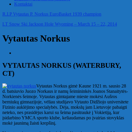
Kontaktai
R.I.P Vytautas P. Norkus EuroBasket 1939 champion
LT Snow Ski Jackson Hole Wyoming – March 15 – 22, 2014
Vytautas Norkus
VYTAUTAS NORKUS (WATERBURY,
CT)
Vytautas Norkus gimė Kaune 1921 m. sausio 28
d. batsiuvio Juozo Norkaus ir namų šeimininkės Joanos Stanaitytės-
Norkienės šeimoje. Vytautas gimtajame mieste mokėsi Aušros
berniukų gimnazijoje, vėliau studijavo Vytauto Didžiojo universitete
Fizinio auklėjimo specialybės. Dėja, mokslų jam Lietuvoje pabaigti
neteko, nes prasidėjus karui su šeima pasitraukė į Vokietiją, kur
įsidarbino YMCA sporto klube, keliaudamas po įvairias stovyklas
mokė jaunimą žaisti krepšinį.