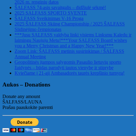
2026 m. renginių datos
ŠALFASS 74-asis savaitgalis – didžiulė sėkmė!
2025 SALFASS SPORTO SVENTE
ŠALFASS Sveikinimas V-16 Proga
2025 ŠALFASS Skiing Championship / 2025 ŠALFASS
Slidinėjimo čempionatas
***Jusu SALFASS valdyba linki visiems Linksmu Kaledu ir
laimingu Naujuju Metu!***Your SALFASS Board wishes
you a Merry Christmas and a Happy New Year!***
Zoom Link: ŠALFASS metinis susirinkimas / ŠALFASS
Annual Meeting
Geopolitinės įtampos sąlygomis Pasaulio lietuvių sporto
žaidynės – būdas parodyti tautos vienybę ir stiprybę
Kviečiame į 21-ąjį Ambasadorės taurės krepšinio turnyrą!
Aukos – Donations
Donate any amount
ŠALFASS/LAUNA
Prašau paaukokite paremti