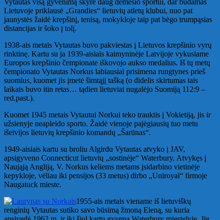
Vytautas visą gyvenimą skyrė daug dėmesio sportui, dar būdamas
Lietuvoje priklausė „Grandies“ lietuvių atletų klubui, nuo pat
jaunystės žaidė krepšinį, tenisą, mokykloje taip pat bėgo trumpąsias
distancijas ir šoko į tolį.
1938-ais metais Vytautas buvo pakviestas į Lietuvos krepšinio vyrų
rinktinę. Kartu su ja 1939-aisiais kaimyninėje Latvijoje vykusiame
Europos krepšinio čempionate iškovojo aukso medalius. Iš tų metų
čempionato Vytautas Norkus labiausiai prisimena rungtynes prieš
suomius, kuomet jis įmetė šimtąjį tašką (o didelis skirtumas tais
laikais buvo itin retas… tądien lietuviai nugalėjo Suomiją 112:9 –
red.past.).
Kuomet 1945 metais Vytautui Norkui teko trauktis į Vokietiją, jis ir
užsienyje neapleido sporto. Žaidė vienoje pajėgiausių tuo metu
išeivijos lietuvių krepšinio komandų „Šarūnas“.
1949-aisiais kartu su broliu Algirdu Vytautas atvyko į JAV,
apsigyveno Connecticut lietuvių „sostinėje“ Waterbury. Atvykęs į
Naująją Angliją, V. Norkus keliems metams įsidarbino vietinėje
kepykloje, vėliau iki pensijos (33 metus) dirbo „Uniroyal“ firmoje
Naugatuck mieste.
1955-ais metais viename iš lietuviškų
renginių Vytautas sutiko savo būsimą žmoną Eleną, su kuria
apsivedė 1962 m. ir iki šiol kartu gyvena Waterbury miestelyje. Jie