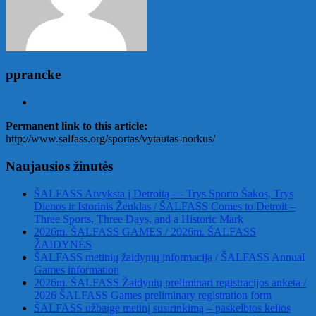
pprancke
Permanent link to this article:
http://www.salfass.org/sportas/vytautas-norkus/
Naujausios žinutės
ŠALFASS Atvyksta į Detroitą — Trys Sporto Šakos, Trys
Dienos ir Istorinis Ženklas / ŠALFASS Comes to Detroit –
Three Sports, Three Days, and a Historic Mark
2026m. ŠALFASS GAMES / 2026m. ŠALFASS
ŽAIDYNĖS
ŠALFASS metinių žaidynių informacija / ŠALFASS Annual
Games information
2026m. ŠALFASS Žaidynių preliminari registracijos anketa /
2026 ŠALFASS Games preliminary registration form
ŠALFASS užbaigė metinį susirinkimą – paskelbtos kelios