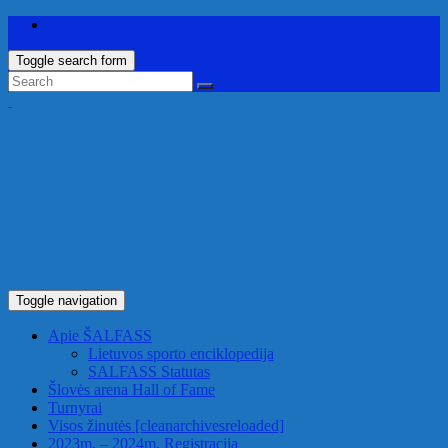
Toggle search form
Toggle navigation
Apie ŠALFASS
Lietuvos sporto enciklopedija
SALFASS Statutas
Šlovės arena
Hall of Fame
Turnyrai
Visos žinutės
[cleanarchivesreloaded]
2023m. – 2024m. Registracija