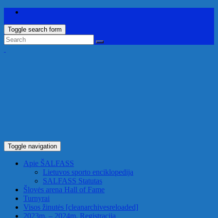
Toggle search form
Toggle navigation
Apie ŠALFASS
Lietuvos sporto enciklopedija
SALFASS Statutas
Šlovės arena
Hall of Fame
Turnyrai
Visos žinutės
[cleanarchivesreloaded]
2023m. – 2024m. Registracija