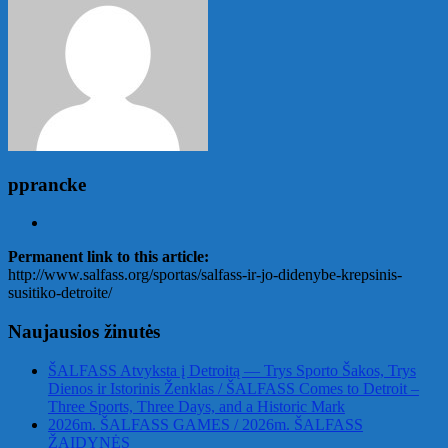
pprancke
Permanent link to this article:
http://www.salfass.org/sportas/salfass-ir-jo-didenybe-krepsinis-
susitiko-detroite/
Naujausios žinutės
ŠALFASS Atvyksta į Detroitą — Trys Sporto Šakos, Trys
Dienos ir Istorinis Ženklas / ŠALFASS Comes to Detroit –
Three Sports, Three Days, and a Historic Mark
2026m. ŠALFASS GAMES / 2026m. ŠALFASS
ŽAIDYNĖS