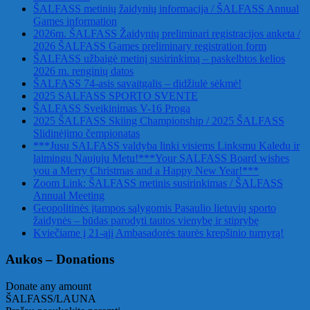
ŠALFASS metinių žaidynių informacija / ŠALFASS Annual
Games information
2026m. ŠALFASS Žaidynių preliminari registracijos anketa /
2026 ŠALFASS Games preliminary registration form
ŠALFASS užbaigė metinį susirinkimą – paskelbtos kelios
2026 m. renginių datos
ŠALFASS 74-asis savaitgalis – didžiulė sėkmė!
2025 SALFASS SPORTO SVENTE
ŠALFASS Sveikinimas V-16 Proga
2025 ŠALFASS Skiing Championship / 2025 ŠALFASS
Slidinėjimo čempionatas
***Jusu SALFASS valdyba linki visiems Linksmu Kaledu ir
laimingu Naujuju Metu!***Your SALFASS Board wishes
you a Merry Christmas and a Happy New Year!***
Zoom Link: ŠALFASS metinis susirinkimas / ŠALFASS
Annual Meeting
Geopolitinės įtampos sąlygomis Pasaulio lietuvių sporto
žaidynės – būdas parodyti tautos vienybę ir stiprybę
Kviečiame į 21-ąjį Ambasadorės taurės krepšinio turnyrą!
Aukos – Donations
Donate any amount
ŠALFASS/LAUNA